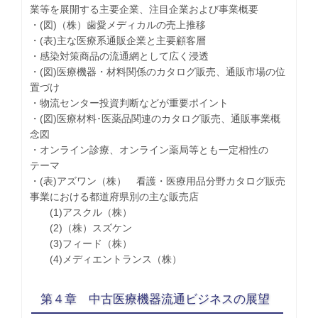
業等を展開する主要企業、注目企業および事業概要
・(図)（株）歯愛メディカルの売上推移
・(表)主な医療系通販企業と主要顧客層
・感染対策商品の流通網として広く浸透
・(図)医療機器・材料関係のカタログ販売、通販市場の位
置づけ
・物流センター投資判断などが重要ポイント
・(図)医療材料･医薬品関連のカタログ販売、通販事業概
念図
・オンライン診療、オンライン薬局等とも一定相性の
テーマ
・(表)アズワン（株） 看護・医療用品分野カタログ販売
事業における都道府県別の主な販売店
(1)アスクル（株）
(2)（株）スズケン
(3)フィード（株）
(4)メディエントランス（株）
第４章 中古医療機器流通ビジネスの展望