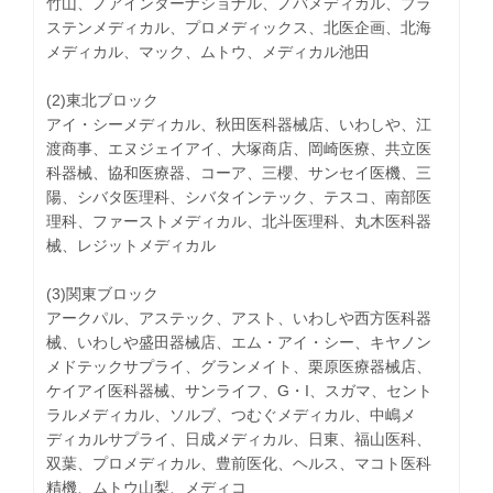
竹山、ノアインターナショナル、ノバメディカル、プラ
ステンメディカル、プロメディックス、北医企画、北海
メディカル、マック、ムトウ、メディカル池田
(2)東北ブロック
アイ・シーメディカル、秋田医科器械店、いわしや、江
渡商事、エヌジェイアイ、大塚商店、岡崎医療、共立医
科器械、協和医療器、コーア、三櫻、サンセイ医機、三
陽、シバタ医理科、シバタインテック、テスコ、南部医
理科、ファーストメディカル、北斗医理科、丸木医科器
械、レジットメディカル
(3)関東ブロック
アークパル、アステック、アスト、いわしや西方医科器
械、いわしや盛田器械店、エム・アイ・シー、キヤノン
メドテックサプライ、グランメイト、栗原医療器械店、
ケイアイ医科器械、サンライフ、G・I、スガマ、セント
ラルメディカル、ソルブ、つむぐメディカル、中嶋メ
ディカルサプライ、日成メディカル、日東、福山医科、
双葉、プロメディカル、豊前医化、ヘルス、マコト医科
精機、ムトウ山梨、メディコ