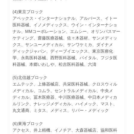
(4)東京ブロック
アペックス・インターナショナル、アルバース、イトー
医科器械、イノメディックス、ウイン・インターナショ
ナル、MMコーポレーション、エムシー、オリンパスマー
ケティング、齋藤医療器械、佐々木器材、サンメディッ
クス、サンユーメディカル、サンワケミカ、ダイナメ
ディックジャパン、ディーブイエックス、東京医療化
学、永島医科器械、西野医科器械、バイタル、フジタ医
科器械、本郷いわしや、松吉医科器械、六濤
(5)北信越ブロック
エムテック、上條器械店、共栄医科器械、クロスウィル
メディカル、コムラ、セントラルメディカル、中央メ
ディカル、冨木医療器、中川医療器械、中日本メディカ
ルリンク、ナレッジメディカル、ハイメック、マスト、
丸文通商、ミタス、メディス、リバー・メディック
(6)東海ブロック
アクセス、井上精機、イノチア、大森器械店、協和医科