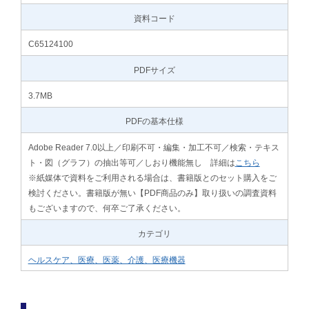
資料コード
C65124100
PDFサイズ
3.7MB
PDFの基本仕様
Adobe Reader 7.0以上／印刷不可・編集・加工不可／検索・テキス
ト・図（グラフ）の抽出等可／しおり機能無し 詳細は
こちら
※紙媒体で資料をご利用される場合は、書籍版とのセット購入をご
検討ください。書籍版が無い【PDF商品のみ】取り扱いの調査資料
もございますので、何卒ご了承ください。
カテゴリ
ヘルスケア、医療、医薬、介護、医療機器