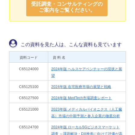
受託調査・コンサルティングの
ご案内をご覧ください。
この資料を見た人は、こんな資料も見ています
資料コード
資 料 名
C65124000
2024年版 ヘルスケアベンチャーの現状と展
望
C65125100
2024年版 在宅医療市場の展望と戦略
C65127500
2024年版 MedTech市場調査レポート
C65121000
2023年版 メディカルバイオニクス（人工臓
器）市場の中期予測と参入企業の徹底分析
C65124700
2024年版 ローカル5Gビジネスマーケット
調査 ～課題解決・DX推進に向けて評価が高