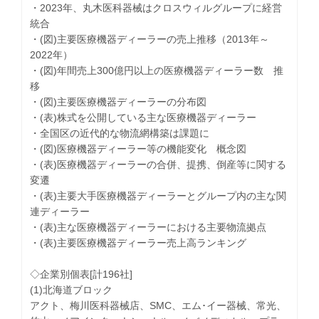
・2023年、丸木医科器械はクロスウィルグループに経営
統合
・(図)主要医療機器ディーラーの売上推移（2013年～
2022年）
・(図)年間売上300億円以上の医療機器ディーラー数 推
移
・(図)主要医療機器ディーラーの分布図
・(表)株式を公開している主な医療機器ディーラー
・全国区の近代的な物流網構築は課題に
・(図)医療機器ディーラー等の機能変化 概念図
・(表)医療機器ディーラーの合併、提携、倒産等に関する
変遷
・(表)主要大手医療機器ディーラーとグループ内の主な関
連ディーラー
・(表)主な医療機器ディーラーにおける主要物流拠点
・(表)主要医療機器ディーラー売上高ランキング
◇企業別個表[計196社]
(1)北海道ブロック
アクト、梅川医科器械店、SMC、エム･イー器械、常光、