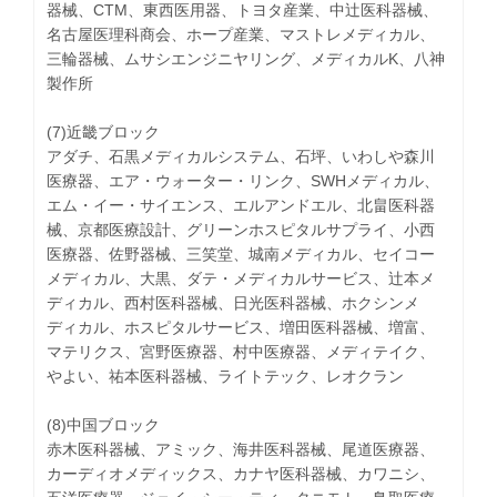
器械、CTM、東西医用器、トヨタ産業、中辻医科器械、
名古屋医理科商会、ホープ産業、マストレメディカル、
三輪器械、ムサシエンジニヤリング、メディカルK、八神
製作所
(7)近畿ブロック
アダチ、石黒メディカルシステム、石坪、いわしや森川
医療器、エア・ウォーター・リンク、SWHメディカル、
エム・イー・サイエンス、エルアンドエル、北畠医科器
械、京都医療設計、グリーンホスピタルサプライ、小西
医療器、佐野器械、三笑堂、城南メディカル、セイコー
メディカル、大黒、ダテ・メディカルサービス、辻本メ
ディカル、西村医科器械、日光医科器械、ホクシンメ
ディカル、ホスピタルサービス、増田医科器械、増富、
マテリクス、宮野医療器、村中医療器、メディテイク、
やよい、祐本医科器械、ライトテック、レオクラン
(8)中国ブロック
赤木医科器械、アミック、海井医科器械、尾道医療器、
カーディオメディックス、カナヤ医科器械、カワニシ、