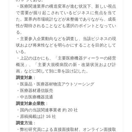
・医療関連業界の構造変革が進む状況下、新しい視点
で需要が掘り起こされているビジネスに焦点を当て
た。業界内市場統計などが未整備でありながら、成長
性が期待されることなども選択のポイントとなってい
る。
・主要参入企業動向などを調査し、当該ビジネスの現
状および将来性などを明らかにすることを目的として
いる。
・上記のほかにも、「主要医療機器ディーラーの経営
概況」、「主要大規模病院の新・改築状況および計
画」などに関して別に章を設け記した。
調査対象
：
・医薬品・医療器材物流アウトソーシング
・医療器材通信販売
・中古医療機器流通
調査対象企業数
：
・国内の当該関連事業者 約 20 社
・原稿掲載は計 16 社
調査方法
：
・弊社研究員による直接面接取材、オンライン面接取