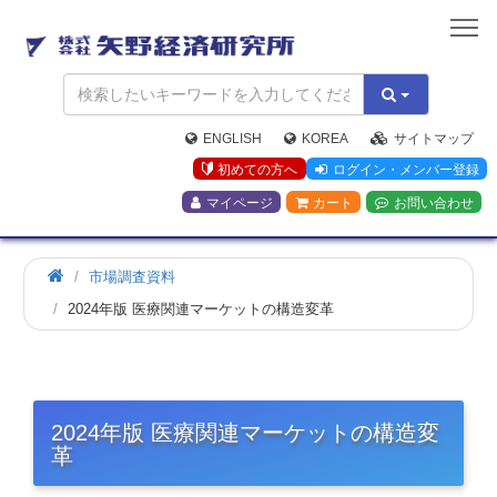
矢
野
経
済
研
究
ENGLISH
KOREA
サイトマップ
所
初めての方へ
ログイン・メンバー登録
マイページ
カート
お問い合わせ
市場調査資料
2024年版 医療関連マーケットの構造変革
2024年版 医療関連マーケットの構造変
革