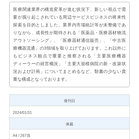
医療関連業界の構造変革が進む状況下、新しい視点で需
要が掘り起こされている周辺サービスビジネスの将来性
探索を目的としました。業界内市場統計等が未整備であ
りながら、成長性が期待される「医薬品・医療器材物流
アウトソーシング」、「医療器材通信販売」、「中古医
療機器流通」の3領域を取り上げております。これ以外に
もビジネス観点で重要と推察される「主要医療機器
ディーラーの経営概況」「主要大規模病院の新・改築状
況および計画」についてまとめるなど、類書の少ない貴
重な構成となっております。
発刊日
2024/01/31
体裁
A4 / 267頁