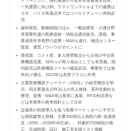
トソーシング。個社最適から業界全体最適を志向。
一気通貫に向け卸、ラストワンマイルまでの連携は
カギ。バイオ医薬品等ではコールドチェーン体制必
須
歯科医院、動物病院のほか、一般診療所・介護分野
等需要旺盛の医療器材・消耗品通信販売。課題、事
業成長性等視野の提携・M&Aも進行。物流センター
投資、運営ノウハウがポイントに
環境面、コスト面、参入障壁観点から注視の中古医
療機器流通。SDGｓの取り組みとしても有意義。国
内販売は医療機器メーカー確認必須。事業性では海
外向け優位、2023年は為替プラスに作用
主要医療機器ディーラー（196社）の経営概況を明
示。同企業過去10年以上の売上推移、系列化動向を
整理。提携・M&A等は着実に進展。RFID利活用な
どは本業界の将来指針として注目
設備系の初期導入を狙う医療マーケッターに不可欠
な病院建替え情報。主要300床以上病院の新･改築状
況（2005～2028年頃完成）。 対象約750病院の着
工、完成時期、設計、施工等全国リスト掲載