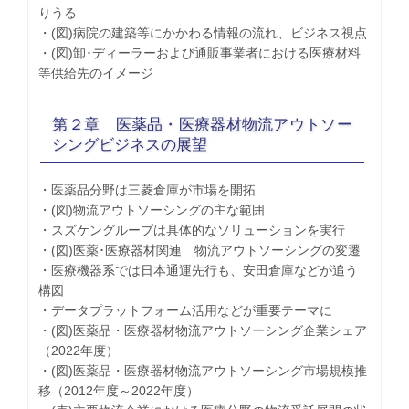
りうる
・(図)病院の建築等にかかわる情報の流れ、ビジネス視点
・(図)卸･ディーラーおよび通販事業者における医療材料
等供給先のイメージ
第２章 医薬品・医療器材物流アウトソー
シングビジネスの展望
・医薬品分野は三菱倉庫が市場を開拓
・(図)物流アウトソーシングの主な範囲
・スズケングループは具体的なソリューションを実行
・(図)医薬･医療器材関連 物流アウトソーシングの変遷
・医療機器系では日本通運先行も、安田倉庫などが追う
構図
・データプラットフォーム活用などが重要テーマに
・(図)医薬品・医療器材物流アウトソーシング企業シェア
（2022年度）
・(図)医薬品・医療器材物流アウトソーシング市場規模推
移（2012年度～2022年度）