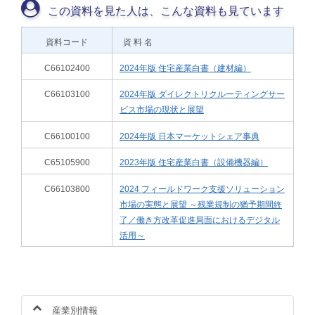
この資料を見た人は、こんな資料も見ています
資料コード
資 料 名
C66102400
2024年版 住宅産業白書（建材編）
C66103100
2024年版 ダイレクトリクルーティングサー
ビス市場の現状と展望
C66100100
2024年版 日本マーケットシェア事典
C65105900
2023年版 住宅産業白書（設備機器編）
C66103800
2024 フィールドワーク支援ソリューション
市場の実態と展望 ～残業規制の猶予期間終
了／働き方改革促進局面におけるデジタル
活用～
産業別情報