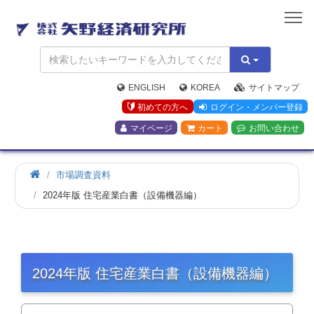
矢
野
経
済
研
究
ENGLISH
KOREA
サイトマップ
所
初めての方へ
ログイン・メンバー登録
マイページ
カート
お問い合わせ
市場調査資料
2024年版 住宅産業白書（設備機器編）
2024年版 住宅産業白書（設備機器編）