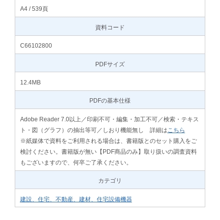
A4 / 539頁
資料コード
C66102800
PDFサイズ
12.4MB
PDFの基本仕様
Adobe Reader 7.0以上／印刷不可・編集・加工不可／検索・テキス
ト・図（グラフ）の抽出等可／しおり機能無し 詳細は
こちら
※紙媒体で資料をご利用される場合は、書籍版とのセット購入をご
検討ください。書籍版が無い【PDF商品のみ】取り扱いの調査資料
もございますので、何卒ご了承ください。
カテゴリ
建設、住宅、不動産、建材、住宅設備機器