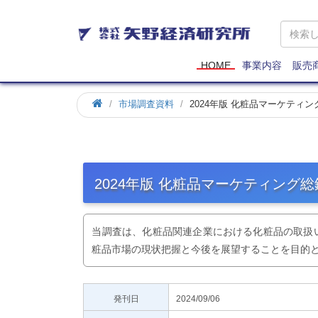
矢
野
経
済
HOME
事業内容
販売
研
究
市場調査資料
2024年版 化粧品マーケティン
所
2024年版 化粧品マーケティング総
当調査は、化粧品関連企業における化粧品の取扱
粧品市場の現状把握と今後を展望することを目的
発刊日
2024/09/06