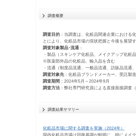
調査概要
調査目的
：当調査は、化粧品関連企業における
とにより、化粧品市場の現状把握と今後を展望
調査対象製品･流通
：
・製品（スキンケア化粧品、メイクアップ化粧
※医薬部外品の化粧品、輸入品を含む
・流通（制度品流通、一般品流通、訪販品流通
調査対象先
：化粧品ブランドメーカー、受託製造
調査期間
：2024年5月～2024年9月
調査方法
：弊社専門研究員による直接面接調査
調査結果サマリー
化粧品市場に関する調査を実施（2024年）
国内化粧品市場は回復基調が鮮明に、特にメイ