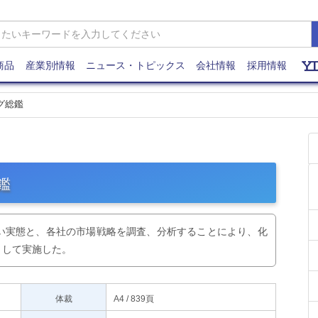
商品
産業別情報
ニュース・トピックス
会社情報
採用情報
グ総鑑
鑑
い実態と、各社の市場戦略を調査、分析することにより、化
として実施した。
体裁
A4 / 839頁