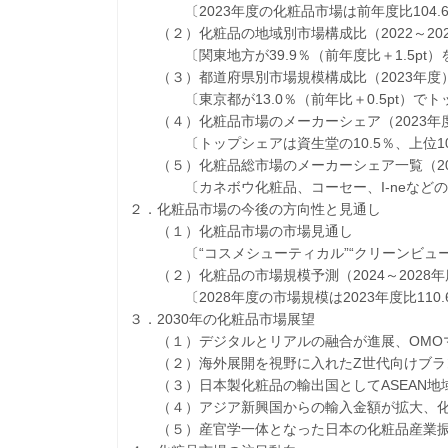
〔2023年度の化粧品市場は前年度比104.6％
（２）化粧品の地域別市場構成比（2022～20
〔関東地方が39.9％（前年度比＋1.5pt）
（３）都道府県別市場規模構成比（2023年度
〔東京都が13.0％（前年比＋0.5pt）でトップ
（４）化粧品市場のメーカーシェア（2023年
〔トップシェアは資生堂の10.5％、上位10社
（５）化粧品総市場のメーカーシェア一覧（2021
〔カネボウ化粧品、コーセー、I-neなどの
２．化粧品市場の今後の方向性と見通し
（１）化粧品市場の市場見通し
〔“コスメシューティカル”“クリーンビューテ
（２）化粧品の市場規模予測（2024～2028年
〔2028年度の市場規模は2023年度比110.6％
３．2030年の化粧品市場展望
（１）デジタルとリアルの融合が進展、OMO
（２）海外展開を視野に入れたZ世代向けブラ
（３）日本製化粧品の輸出国としてASEAN地
（４）アジア新興国からの輸入金額が拡大、化
（５）産官学一体となった日本の化粧品産業振