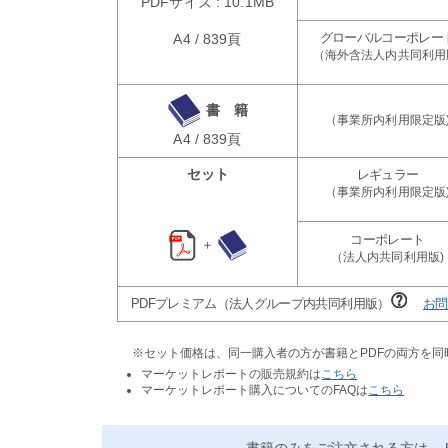
PDFサイズ : 10.1MB
A4 / 839頁
書 籍
A4 / 839頁
セット
＋
PDFプレミアム（法人グループ内共同利用版）
お問
※セット価格は、同一購入者の方が書籍とPDFの両方を
マーケットレポートの販売規約は
こちら
マーケットレポート購入についてのFAQは
こちら
書籍のみをご注文される方は、