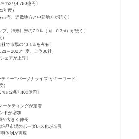
の2兆4,780億円〕
23年度）
を占有、近畿地方と中部地方が続く〕
）
、神奈川県の7.9％（同＋0.3pt）が続く〕
度）
で市場の43.1％を占有〕
～2023年度、上位30社）
シェアが上昇〕
ィー”“パーソナライズ”がキーワード〕
度）
の2兆7,400億円〕
マーケティングが定着
ンドが増加
域が大きく伸長
粧品市場のボーダレス化が進展
興体制が実現