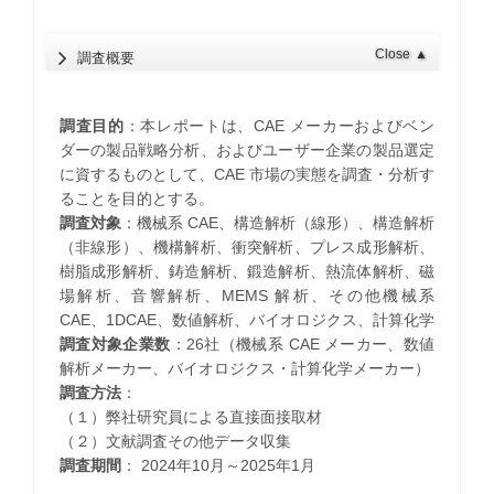
Close
▲
調査概要
調査目的
：本レポートは、CAE メーカーおよびベン
ダーの製品戦略分析、およびユーザー企業の製品選定
に資するものとして、CAE 市場の実態を調査・分析す
ることを目的とする。
調査対象
：機械系 CAE、構造解析（線形）、構造解析
（非線形）、機構解析、衝突解析、プレス成形解析、
樹脂成形解析、鋳造解析、鍛造解析、熱流体解析、磁
場解析、音響解析、MEMS 解析、その他機械系
CAE、1DCAE、数値解析、バイオロジクス、計算化学
調査対象企業数
：26社（機械系 CAE メーカー、数値
解析メーカー、バイオロジクス・計算化学メーカー）
調査方法
：
（１）弊社研究員による直接面接取材
（２）文献調査その他データ収集
調査期間
： 2024年10月～2025年1月