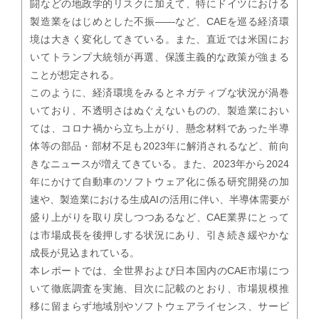
闘などの地政学的リスクに加えて、特にドイツにおける
製造業をはじめとした不振――など、CAEを巡る経済環
境は大きく変化してきている。また、直近では米国にお
いてトランプ大統領が再選、保護主義的な政策が強まる
ことが想定される。
このように、経済環境をみるとネガティブな状況が渦巻
いており、不透明さはぬぐえないものの、製造業におい
ては、コロナ禍から立ち上がり、懸念材料であった半導
体等の部品・部材不足も2023年に解消されるなど、前向
きなニュースが増えてきている。また、2023年から2024
年にかけて自動車のソフトウェア化に係る研究開発の加
速や、製造業における生成AIの活用に伴い、半導体需要が
盛り上がりを取り戻しつつあるなど、CAE業界にとって
は市場成長を後押しする状況にあり、引き続き緩やかな
成長が見込まれている。
本レポートでは、全世界および日本国内のCAE市場につ
いて徹底調査を実施、目次に記載のとおり、市場規模推
移に留まらず地域別やソフトウェアライセンス、サービ