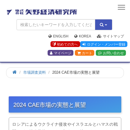
矢
野
経
済
研
究
ENGLISH
KOREA
サイトマップ
所
初めての方へ
ログイン・メンバー登録
マイページ
カート
お問い合わせ
市場調査資料
2024 CAE市場の実態と展望
2024 CAE市場の実態と展望
ロシアによるウクライナ侵攻やイスラエルとハマスの戦