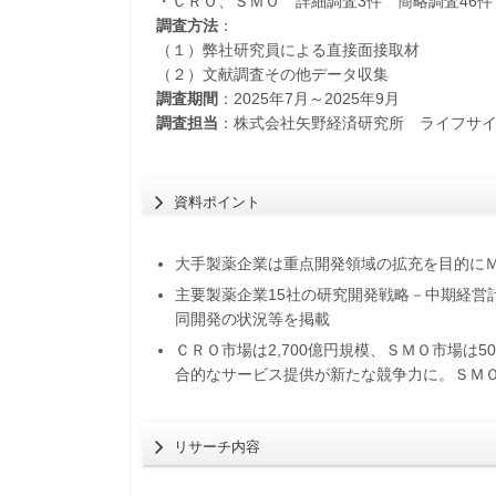
・ＣＲＯ、ＳＭＯ 詳細調査3件 簡略調査46件
調査方法
：
（１）弊社研究員による直接面接取材
（２）文献調査その他データ収集
調査期間
：2025年7月～2025年9月
調査担当
：株式会社矢野経済研究所 ライフサ
資料ポイント
大手製薬企業は重点開発領域の拡充を目的に
主要製薬企業15社の研究開発戦略－中期経営
同開発の状況等を掲載
ＣＲＯ市場は2,700億円規模、ＳＭＯ市場は
合的なサービス提供が新たな競争力に。ＳＭ
リサーチ内容