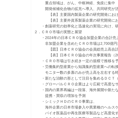
重点領域は、がん、中枢神経、免疫に集中
開発候補化合物の拡充へ導入、共同研究が活
【表】主要国内製薬企業の研究開発におけ
【表】主要外資系製薬企業の研究開発にお
・創薬研究の効率化と迅速化の実現に向け、研
２．ＣＲＯ市場の実態と展望
・2024年の日本ＣＲＯ協会加盟企業の合計売上高
非加盟企業を含めたＣＲＯ市場は2,700億円
【図】日本ＣＲＯ協会の会員総売上高合計推移（
【表】日本ＣＲＯ協会の年次事業報告（2019
・ＣＲＯ市場は引き続き一定の規模で推移を予
・労働集約型産業から知識集約型産業への転換
モニター数の多寡のみが売上高を左右する時
・新たな治験の形として注目を集めるＤＣＴ（
・グローバルＣＲＯ企業はより広範で高度なサ
・国内の業界再編は一段落、海外展開や新たな
提携・買収の増加を予測
・シミックＨＤのＣＲＯ事業は、
海外企業の日本市場参入や異業種のヘルスケ
バイオ医薬品や再生医療等製品など高度化す