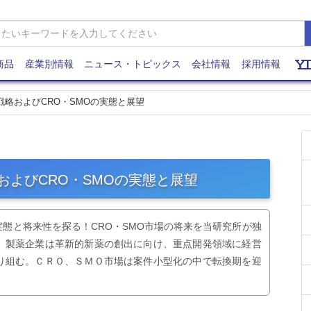
商品
産業別情報
ニュース・トピックス
会社情報
採用情報
発戦略およびCRO・SMOの実態と展望
略およびCRO・SMOの実態と展望
態と将来性を探る！CRO・SMO市場の将来を当研究所が独
。製薬企業は革新的新薬の創出に向け、重点開発領域に経営
り組む。ＣＲＯ、ＳＭＯ市場は案件小型化の中で転換期を迎