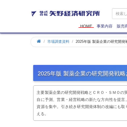
矢
野
経
済
HOME
事業内容
販売
研
究
市場調査資料
2025年版 製薬企業の研究開
所
2025年版 製薬企業の研究開発戦
主要製薬企業の研究開発戦略とＣＲＯ・ＳＭＯの実
自に予測、営業・経営戦略の新たな方向性を提言
資源を集中。引き続き研究開発体制の改編にも取
える。