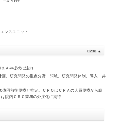
 合計49件
イエンスユニット
Close
▲
Ｍ＆Ａや提携に注力
計画、研究開発の重点分野・領域、研究開発体制、導入・共
500億円前後規模と推定。ＣＲＯはＣＲＡの人員規模から総
Ｏは院内ＣＲＣ業務の外注化に期待。