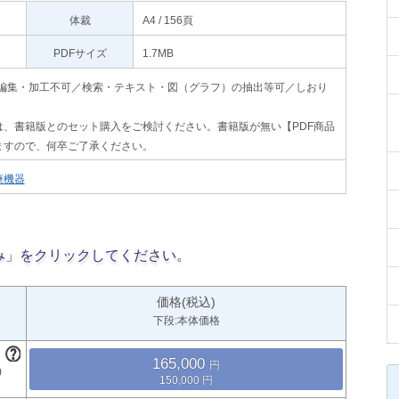
体裁
A4 / 156頁
PDFサイズ
1.7MB
印刷不可・編集・加工不可／検索・テキスト・図（グラフ）の抽出等可／しおり
、書籍版とのセット購入をご検討ください。書籍版が無い【PDF商品
ますので、何卒ご了承ください。
療機器
み」をクリックしてください。
価格(税込)
下段:本体価格
165,000
150,000