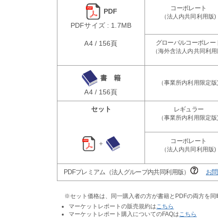
PDF
PDFサイズ : 1.7MB
A4 / 156頁
書 籍
A4 / 156頁
セット
＋
PDFプレミアム（法人グループ内共同利用版）
お問
※セット価格は、同一購入者の方が書籍とPDFの両方を
マーケットレポートの販売規約は
こちら
マーケットレポート購入についてのFAQは
こちら