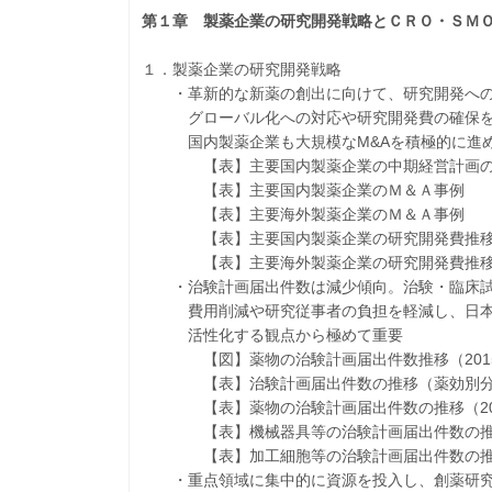
第１章 製薬企業の研究開発戦略とＣＲＯ・ＳＭ
１．製薬企業の研究開発戦略
・革新的な新薬の創出に向けて、研究開発への
グローバル化への対応や研究開発費の確保を
国内製薬企業も大規模なM&Aを積極的に進
【表】主要国内製薬企業の中期経営計画の
【表】主要国内製薬企業のＭ＆Ａ事例
【表】主要海外製薬企業のＭ＆Ａ事例
【表】主要国内製薬企業の研究開発費推移
【表】主要海外製薬企業の研究開発費推
・治験計画届出件数は減少傾向。治験・臨床試
費用削減や研究従事者の負担を軽減し、日本
活性化する観点から極めて重要
【図】薬物の治験計画届出件数推移（2015～
【表】治験計画届出件数の推移（薬効別分類）（
【表】薬物の治験計画届出件数の推移（2001
【表】機械器具等の治験計画届出件数の推移（2
【表】加工細胞等の治験計画届出件数の推移（2
・重点領域に集中的に資源を投入し、創薬研究