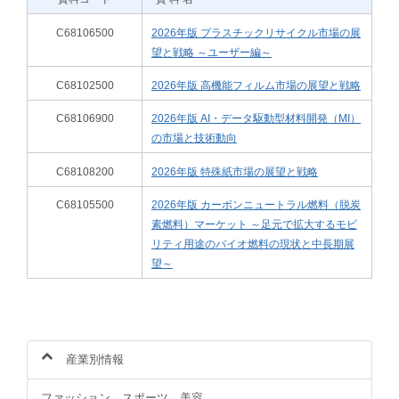
C68106500
2026年版 プラスチックリサイクル市場の展
望と戦略 ～ユーザー編～
C68102500
2026年版 高機能フィルム市場の展望と戦略
C68106900
2026年版 AI・データ駆動型材料開発（MI）
の市場と技術動向
C68108200
2026年版 特殊紙市場の展望と戦略
C68105500
2026年版 カーボンニュートラル燃料（脱炭
素燃料）マーケット ～足元で拡大するモビ
リティ用途のバイオ燃料の現状と中長期展
望～
産業別情報
ファッション、スポーツ、美容、