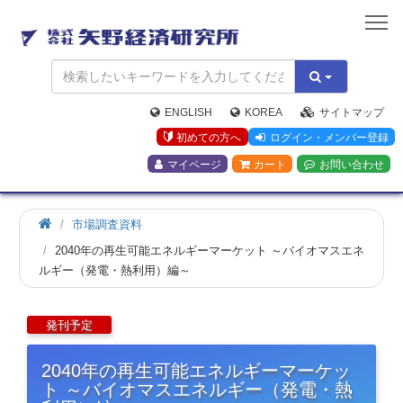
矢
野
経
済
研
究
ENGLISH
KOREA
サイトマップ
所
初めての方へ
ログイン・メンバー登録
マイページ
カート
お問い合わせ
市場調査資料
2040年の再生可能エネルギーマーケット ～バイオマスエネ
ルギー（発電・熱利用）編～
2040年の再生可能エネルギーマーケッ
ト ～バイオマスエネルギー（発電・熱