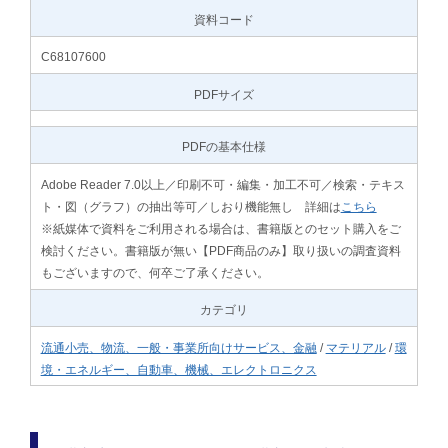
資料コード
C68107600
PDFサイズ
PDFの基本仕様
Adobe Reader 7.0以上／印刷不可・編集・加工不可／検索・テキス
ト・図（グラフ）の抽出等可／しおり機能無し 詳細は
こちら
※紙媒体で資料をご利用される場合は、書籍版とのセット購入をご
検討ください。書籍版が無い【PDF商品のみ】取り扱いの調査資料
もございますので、何卒ご了承ください。
カテゴリ
流通小売、物流、一般・事業所向けサービス、金融
/
マテリアル
/
環
境・エネルギー、自動車、機械、エレクトロニクス