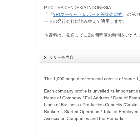
PT.CITRA CENDEKIA INDONESIA
「『
YRIマーケットレポート等販売規約
』の第
ートの発行会社に読み替えて適用します。」
本資料は、発送までに2週間程度お時間をいただ
リサーチ内容
The 1,000 page directory and consist of some 1,4
Each company profile is unveiled its important da
Name of Company / Full Address / Date of Establi
Lines of Business / Production Capacity /Capitali
Bankers , Started Operation / Total of Employee
Associates Companies and the Remarks.