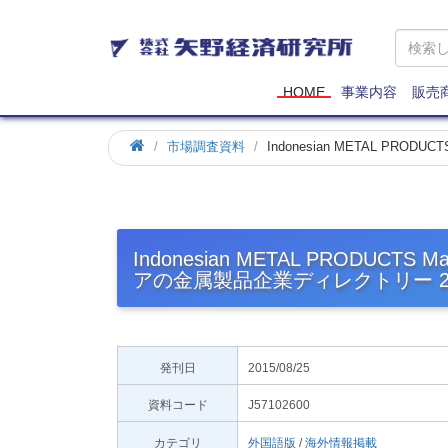
矢
野
経
済
HOME
事業内容
販売
研
究
市場調査資料
Indonesian METAL PROD
所
Indonesian METAL PRODUCTS Ma
アの金属製品企業ディレクトリー 2
発刊日
2015/08/25
資料コード
J57102600
カテゴリ
外国語版
/
海外情報掲載