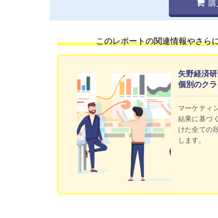
購
このレポートの関連情報やさら
矢野経済研
個別のクラ
マーケティ
結果に基づ
けた全ての
します。