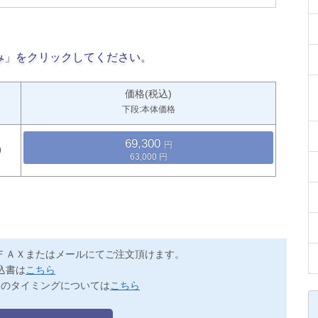
み」をクリックしてください。
価格(税込)
下段:本体価格
69,300
63,000
ＦＡＸまたはメールにてご注文頂けます。
込書は
こちら
送のタイミングについては
こちら