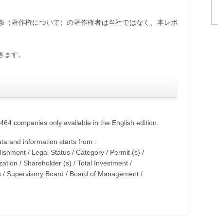
7条（著作権について）の著作権者は当社ではなく、本レポ
きます。
64 companies only available in the English edition.
ta and information starts from :
shment / Legal Status / Category / Permit (s) /
zation / Shareholder (s) / Total Investment /
s / Supervisory Board / Board of Management /