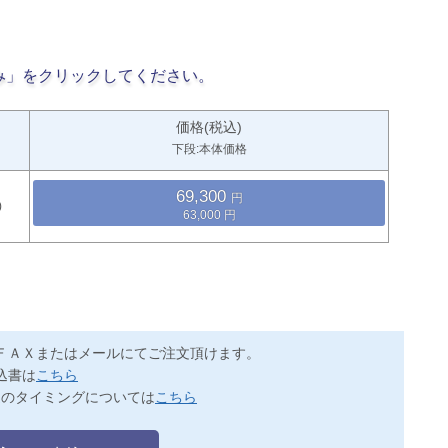
み」をクリックしてください。
価格(税込)
下段:本体価格
69,300
63,000
ＦＡＸまたはメールにてご注文頂けます。
込書は
こちら
送のタイミングについては
こちら