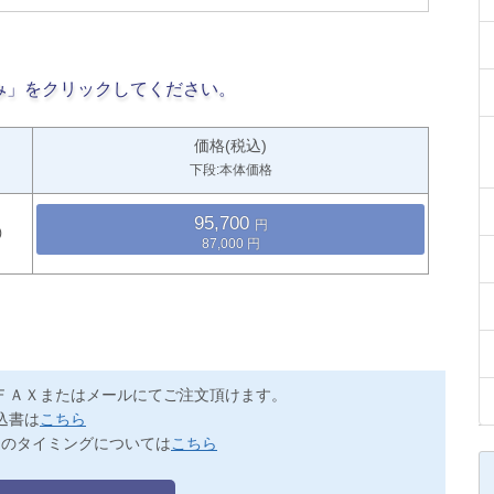
み」をクリックしてください。
価格(税込)
下段:本体価格
95,700
87,000
ＦＡＸまたはメールにてご注文頂けます。
込書は
こちら
送のタイミングについては
こちら