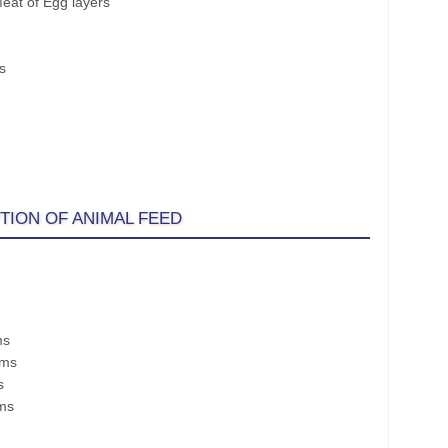
at of Egg layers
s
TION OF ANIMAL FEED
ms
rms
s
ms