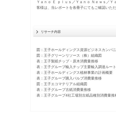
Ｙａｎｏ Ｅ ｐｌｕｓ／Ｙａｎｏ Ｎｅｗｓ／
客様は、当レポートを各冊子にてもご確認いた
リサーチ内容
図：王子ホールディングス資源ビジネスカンパ
図：王子グリーンリソース（株）組織図
表：王子製紙チップ・原木消費量推移
表：王子グループ輸入チップ主要輸入調達ルー
表：王子ホールディングス植林事業の計画概要
表：王子グループ購入パルプ消費量推移
図：王子エコマテリアル組織図
表：王子グループ古紙消費量推移
表：王子グループ4社工場別古紙品種別消費量推