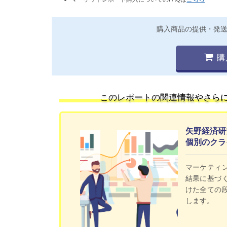
購入商品の提供・発
購
このレポートの関連情報やさら
矢野経済研
個別のクラ
マーケティ
結果に基づ
けた全ての
します。