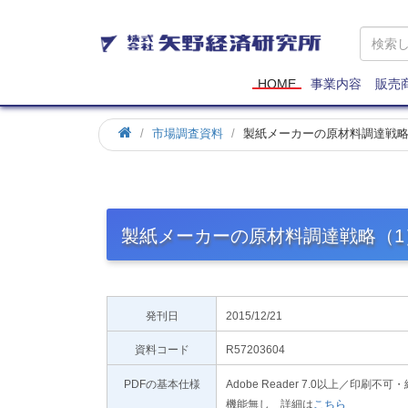
矢
野
経
済
HOME
事業内容
販売
研
究
市場調査資料
製紙メーカーの原材料調達戦略
所
製紙メーカーの原材料調達戦略（1
発刊日
2015/12/21
資料コード
R57203604
PDFの基本仕様
Adobe Reader 7.0以上／
機能無し 詳細は
こちら