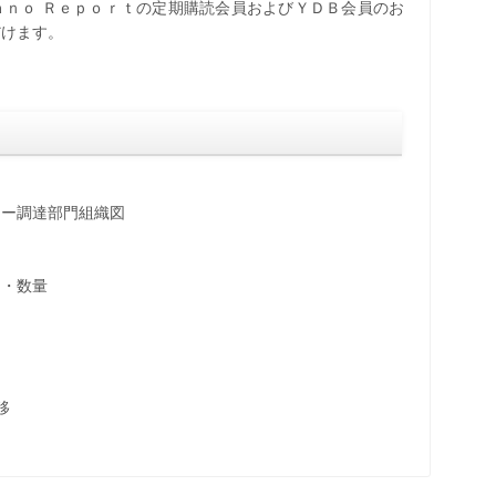
Ｙａｎｏ Ｒｅｐｏｒｔの定期購読会員およびＹＤＢ会員のお
だけます。
ニー調達部門組織図
ト・数量
移