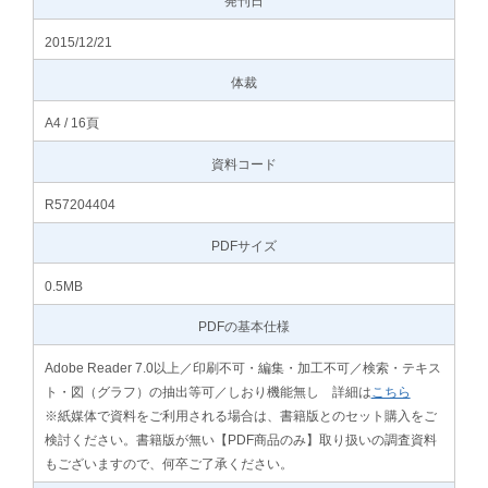
発刊日
2015/12/21
体裁
A4 / 16頁
資料コード
R57204404
PDFサイズ
0.5MB
PDFの基本仕様
Adobe Reader 7.0以上／印刷不可・編集・加工不可／検索・テキス
ト・図（グラフ）の抽出等可／しおり機能無し 詳細は
こちら
※紙媒体で資料をご利用される場合は、書籍版とのセット購入をご
検討ください。書籍版が無い【PDF商品のみ】取り扱いの調査資料
もございますので、何卒ご了承ください。