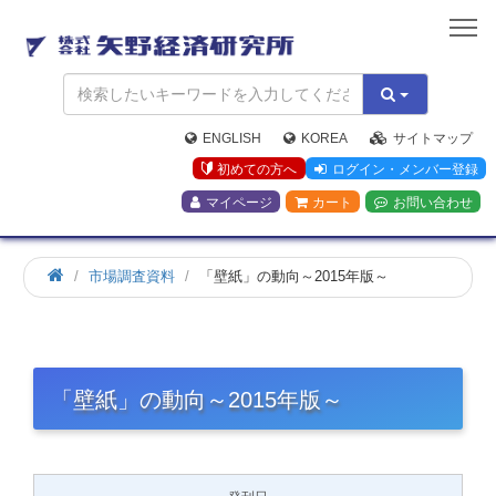
矢
野
経
済
研
究
ENGLISH
KOREA
サイトマップ
所
初めての方へ
ログイン・メンバー登録
マイページ
カート
お問い合わせ
市場調査資料
「壁紙」の動向～2015年版～
「壁紙」の動向～2015年版～