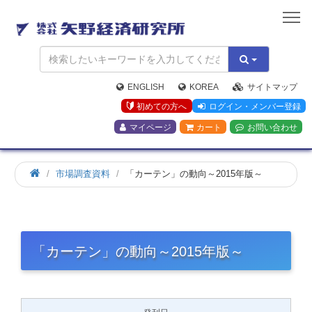
矢
野
経
済
研
究
ENGLISH
KOREA
サイトマップ
所
初めての方へ
ログイン・メンバー登録
マイページ
カート
お問い合わせ
市場調査資料
「カーテン」の動向～2015年版～
「カーテン」の動向～2015年版～