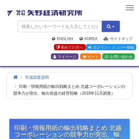
矢
野
経
済
研
究
ENGLISH
KOREA
サイトマップ
所
初めての方へ
ログイン・メンバー登録
マイページ
カート
お問い合わせ
市場調査資料
印刷・情報用紙の輸出戦略まとめ 北越コーポレーションの
競争力が突出、輸出前提の経営戦略（2018年11月調査）
印刷・情報用紙の輸出戦略まとめ 北越
コーポレーションの競争力が突出、輸