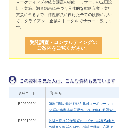
マーケティングや経営課題の抽出、リサーチの企画設
計・実施、調査結果に基づく具体的な戦略立案・実行
支援に至るまで、課題解決に向けた全ての段階におい
て、クライアント企業をトータルでサポート致しま
す。
受託調査・コンサルティングの
ご案内をご覧ください。
この資料を見た人は、こんな資料も見ています
資料コード
資 料 名
R60209204
印刷用紙の輸出戦略2 北越コーポレーショ
ン 洋紙事業本部貿易部（2018年10月調査）
R60210804
雑誌市場は20年連続のマイナス成長Webと
の融合で復活を期す出版社の動向1 音羽グ