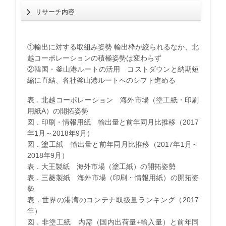
リサーチ内容
①輸出に対する取組み姿勢 輸出枠が絞られるなか、北
越コーポレーションの積極姿勢は変わらず
②韓国・釜山港ルートの活用 コストダウンと納期短
縮に直結、各社釜山港ルートへのシフト進める
表．北越コーポレーション 海外市場（塗工紙・印刷
用紙A）の開拓姿勢
図．印刷・情報用紙 輸出量と前年同月比推移（2017
年1月～2018年9月）
図．塗工紙 輸出量と前年同月比推移（2017年1月～
2018年9月）
表．大王製紙 海外市場（塗工紙）の開拓姿勢
表．三菱製紙 海外市場（印刷・情報用紙）の開拓姿
勢
表．世界の港湾のコンテナ取扱量ランキング（2017
年）
図．非塗工紙 内需（国内出荷量+輸入量）と前年同