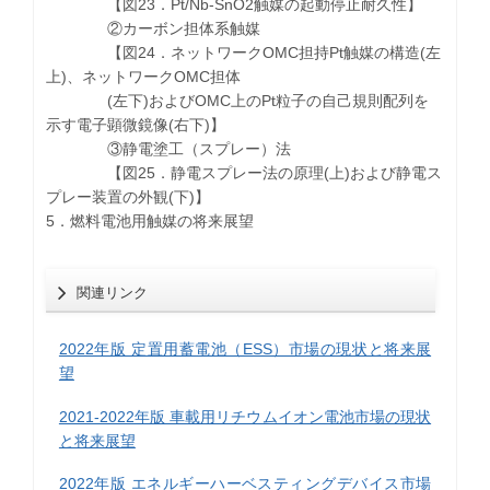
【図23．Pt/Nb-SnO2触媒の起動停止耐久性】
②カーボン担体系触媒
【図24．ネットワークOMC担持Pt触媒の構造(左
上)、ネットワークOMC担体
(左下)およびOMC上のPt粒子の自己規則配列を
示す電子顕微鏡像(右下)】
③静電塗工（スプレー）法
【図25．静電スプレー法の原理(上)および静電ス
プレー装置の外観(下)】
5．燃料電池用触媒の将来展望
関連リンク
2022年版 定置用蓄電池（ESS）市場の現状と将来展
望
2021-2022年版 車載用リチウムイオン電池市場の現状
と将来展望
2022年版 エネルギーハーベスティングデバイス市場