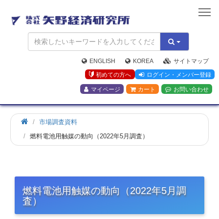
矢
野
経
済
研
究
ENGLISH
KOREA
サイトマップ
所
初めての方へ
ログイン・メンバー登録
マイページ
カート
お問い合わせ
市場調査資料
燃料電池用触媒の動向（2022年5月調査）
燃料電池用触媒の動向（2022年5月調
査）