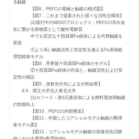
る触媒
【図6．PEFCの電極と触媒の模式図】
【図7．これまで提案された様々な活性点構造】
(2)進行中のNEDOプロジェクト：PEFCの非白金
化に繋がる新物質として酸性電解質
中でも安定な十四員環Fe錯体による代替触媒を
実現
①より高い触媒活性と安定性を備えるFe系熱処
理型錯体モデル
【図8．芳香族十四員環Fe錯体のモデル】
②十四員環Fe錯体の作成と、触媒活性および安
定性の検証
【図9．放射光分光による分析結果】
4-5．国立大学法人東北大学
(1)カソード：第3元素添加による燃料電池用触媒
の性能向上
【図10．PEFCの内部構造】
【図11．作製したコアシェルモデル触媒の剛球
体モデル図】
【図12．コアシェルモデル触媒の加速劣化試験
中における界面Ir配置Pt/Pd