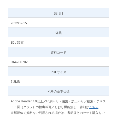
発刊日
2022/09/15
体裁
B5 / 37頁
資料コード
R64200702
PDFサイズ
7.2MB
PDFの基本仕様
Adobe Reader 7.0以上／印刷不可・編集・加工不可／検索・テキス
ト・図（グラフ）の抽出等可／しおり機能無し 詳細は
こちら
※紙媒体で資料をご利用される場合は、書籍版とのセット購入をご