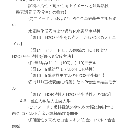
試料の活性・耐久性向上イメージと触媒活性
（酸素還元反応活性）の推移】
(2)アノード：IrおよびIr-Pt合金単結晶モデル触媒
の
水素酸化反応および過酸化水素発生特性
【図13．H2O2発生を起点とした膜劣化のメカニ
ズム】
【図14．アノードモデル触媒の HORおよび
H2O2発生特性を調べる実験方法】
①Ir単結晶(111)、(100)、(110)モデル
【図15．Ir単結晶モデルのHOR特性】
【図16．Ir単結晶モデルのH2O2発生特性】
②Ir(111)基板表面に構築したIr-Pt合金単結晶モデ
ル
【図17．HOR特性とH2O2発生特性との関係】
4-6．国立大学法人山梨大学
(1)アノード：燃料電池の劣化を大幅に抑制する
白金-コバルト合金水素極触媒を開発
①耐酸性を高めた白金スキン/白金-コバルト合金
触媒