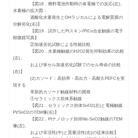
【図18．燃料電池作動時の各電極での反応(左)。
水素極の拡大図：
過酸化水素発生とOHラジカルによる電解質膜の
分解劣化(右)】
【図19．試作したPtスキン/PtCo合金触媒の電子
顕微鏡写真】
②加速劣化試験による性能比較
【図20．水素極触媒のH2O2発生抑制効果の比較
(左)、
および単セル加速劣化試験でのセル寿命の比較
(右)】
(2)カソード：高効率・高出力・高耐久PEFCを実
現する
革新的カソード触媒材料の開発
①セラミックス担体系触媒
【図21．セラミックス担体SnO2(左)と電極触媒
Pt/SnO2のTEM像(右)】
【図22．Ptナノロッド担持Nb-SnO2触媒のTEM
像(左)、
および非活性(中)と質量活性(右)の従来比較】