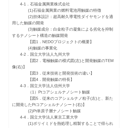
4-1．石福金属興業株式会社
(1)石福金属興業の燃料電池用触媒の特徴
(2)担体設計：超高耐久導電性ダイヤモンドを適
用した触媒の開発
(3)触媒成分：白金粒子の凝集による劣化を抑制
するナノシート構造の触媒開発
【図1．NEDOプロジェクトの概要】
(4)触媒の事業化
4-2．国立大学法人九州大学
【図2．電極触媒の模式図(左)と開発触媒のTEM
像(右)】
【図3．従来技術と開発技術の違い】
【図4．開発触媒の特長】
4-3．国立大学法人信州大学
（1）Ptコアシェルナノシート触媒
【図5．従来のコアシェルナノ粒子(左)と、新た
に開発したPtコアシェルナノシート(右)】
(2)Pt単原子層ナノシート触媒
4-4．国立大学法人東京工業大学
(1)ポリイミドを熱処理し精製することで得られ