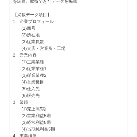
を調査、取得できたデータを掲載
【掲載データ項目】
1 企業プロフィール
(1)商号
(2)所在地
(3)従業員数
(4)支店・営業所・工場
2 営業内容
(1)主業業種
(2)従業業種1
(3)従業業種2
(4)営業種目
(5)仕入先
(6)販売先
3 業績
(1)売上高5期
(2)営業利益5期
(3)経常利益5期
(4)当期純利益5期
4 事業概況