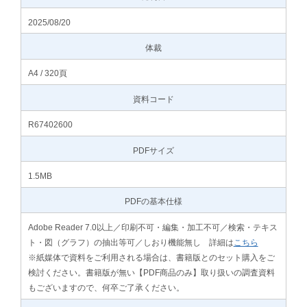
2025/08/20
体裁
A4 / 320頁
資料コード
R67402600
PDFサイズ
1.5MB
PDFの基本仕様
Adobe Reader 7.0以上／印刷不可・編集・加工不可／検索・テキス
ト・図（グラフ）の抽出等可／しおり機能無し 詳細は
こちら
※紙媒体で資料をご利用される場合は、書籍版とのセット購入をご
検討ください。書籍版が無い【PDF商品のみ】取り扱いの調査資料
もございますので、何卒ご了承ください。