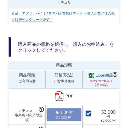
カテゴリ
食品、アグリ、バイオ
/
業界別企業業績データ ～参入企業／仕入先
／販売先／グループ企業～
購入商品の価格を選択し「購入のお申込み」を
クリックしてください。
商品形態
商品種類
価格(税込)
Excel商品
ご利用範囲
下段:本体価格
PDF
33,000
99,000
90,000
30,000