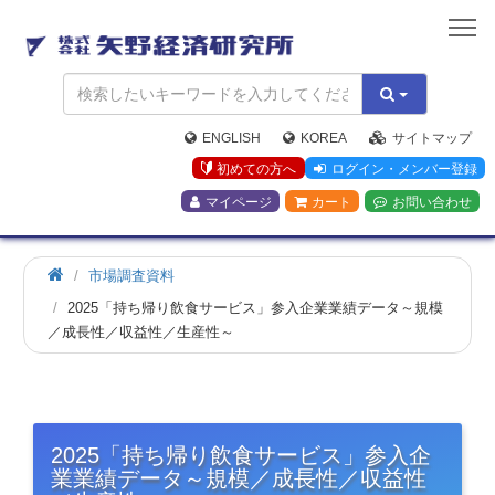
矢
野
経
済
研
究
ENGLISH
KOREA
サイトマップ
所
初めての方へ
ログイン・メンバー登録
マイページ
カート
お問い合わせ
市場調査資料
2025「持ち帰り飲食サービス」参入企業業績データ～規模
／成長性／収益性／生産性～
2025「持ち帰り飲食サービス」参入企
業業績データ～規模／成長性／収益性