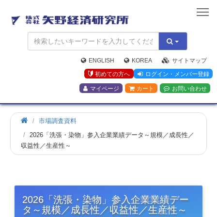
矢
野
経
済
研
究
ENGLISH
KOREA
サイトマップ
所
初めての方へ
ログイン・メンバー登録
マイページ
カート
お問い合わせ
市場調査資料
2026「洗張・染物」参入企業業績データ～規模／成長性／
収益性／生産性～
2026「洗張・染物」参入企業業績デー
タ～規模／成長性／収益性／生産性～