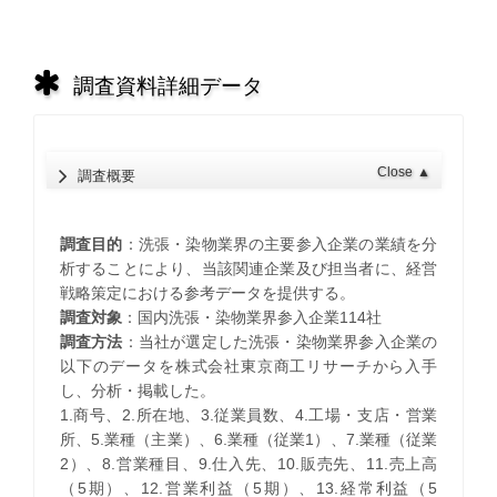
調査資料詳細データ
Close
▲
調査概要
調査目的
：洗張・染物業界の主要参入企業の業績を分
析することにより、当該関連企業及び担当者に、経営
戦略策定における参考データを提供する。
調査対象
：国内洗張・染物業界参入企業114社
調査方法
：当社が選定した洗張・染物業界参入企業の
以下のデータを株式会社東京商工リサーチから入手
し、分析・掲載した。
1.商号、2.所在地、3.従業員数、4.工場・支店・営業
所、5.業種（主業）、6.業種（従業1）、7.業種（従業
2）、8.営業種目、9.仕入先、10.販売先、11.売上高
（5期）、12.営業利益（5期）、13.経常利益（5