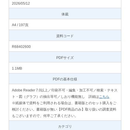
2026/05/12
体裁
A4 / 197頁
資料コード
R68402600
PDFサイズ
1.1MB
PDFの基本仕様
Adobe Reader 7.0以上／印刷不可・編集・加工不可／検索・テキス
ト・図（グラフ）の抽出等可／しおり機能無し 詳細は
こちら
※紙媒体で資料をご利用される場合は、書籍版とのセット購入をご
検討ください。書籍版が無い【PDF商品のみ】取り扱いの調査資料
もございますので、何卒ご了承ください。
カテゴリ