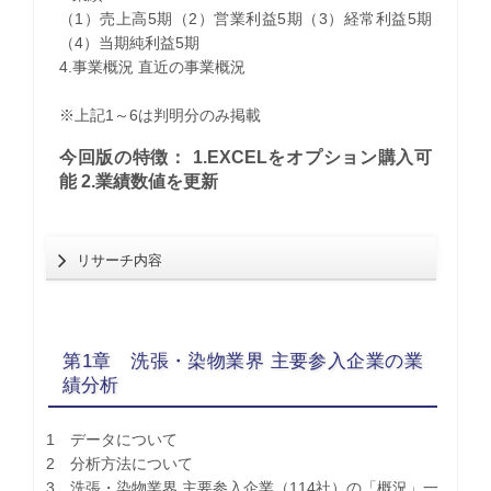
（1）売上高5期（2）営業利益5期（3）経常利益5期
（4）当期純利益5期
4.事業概況 直近の事業概況
※上記1～6は判明分のみ掲載
今回版の特徴： 1.EXCELをオプション購入可
能 2.業績数値を更新
リサーチ内容
第1章 洗張・染物業界 主要参入企業の業
績分析
1 データについて
2 分析方法について
3 洗張・染物業界 主要参入企業（114社）の「概況」一