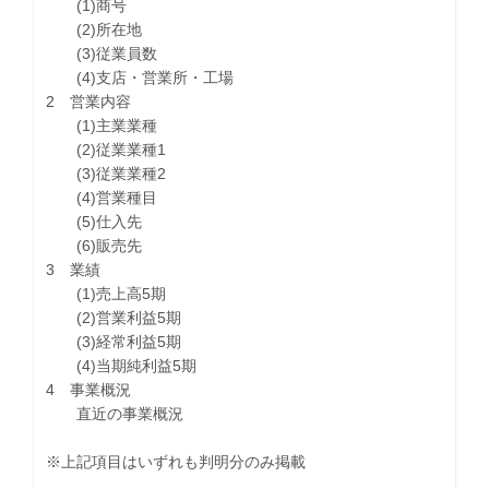
(1)商号
(2)所在地
(3)従業員数
(4)支店・営業所・工場
2 営業内容
(1)主業業種
(2)従業業種1
(3)従業業種2
(4)営業種目
(5)仕入先
(6)販売先
3 業績
(1)売上高5期
(2)営業利益5期
(3)経常利益5期
(4)当期純利益5期
4 事業概況
直近の事業概況
※上記項目はいずれも判明分のみ掲載