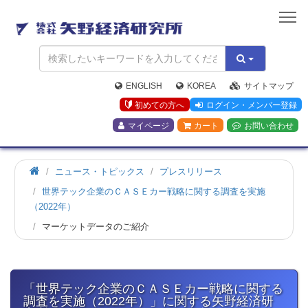
矢
野
経
済
研
究
ENGLISH
KOREA
サイトマップ
所
初めての方へ
ログイン・メンバー登録
マイページ
カート
お問い合わせ
ホ
ニュース・トピックス
プレスリリース
ー
世界テック企業のＣＡＳＥカー戦略に関する調査を実施
ム
（2022年）
マーケットデータのご紹介
「世界テック企業のＣＡＳＥカー戦略に関する
調査を実施（2022年）」に関する矢野経済研