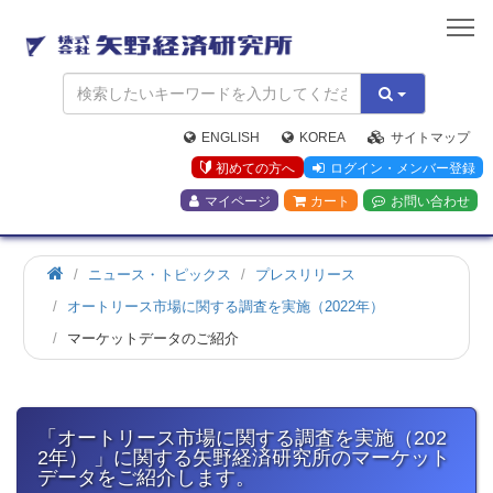
矢
野
経
済
研
究
ENGLISH
KOREA
サイトマップ
所
初めての方へ
ログイン・メンバー登録
マイページ
カート
お問い合わせ
ホ
ニュース・トピックス
プレスリリース
ー
オートリース市場に関する調査を実施（2022年）
ム
マーケットデータのご紹介
「オートリース市場に関する調査を実施（202
2年） 」に関する矢野経済研究所のマーケット
データをご紹介します。