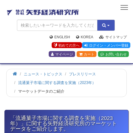
矢
野
経
済
研
究
ENGLISH
KOREA
サイトマップ
所
初めての方へ
ログイン・メンバー登録
マイページ
カート
お問い合わせ
ホ
ニュース・トピックス
プレスリリース
ー
流通菓子市場に関する調査を実施（2023年）
ム
マーケットデータのご紹介
「流通菓子市場に関する調査を実施（2023
年）」に関する矢野経済研究所のマーケット
データをご紹介します。