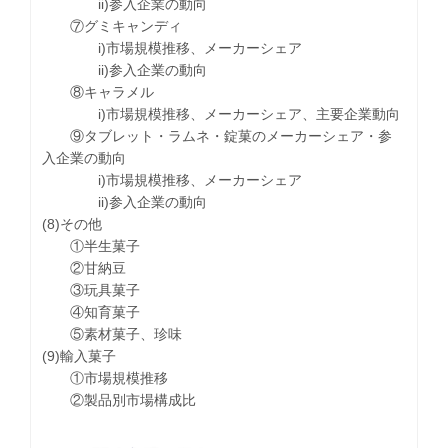
ii)参入企業の動向
⑦グミキャンディ
i)市場規模推移、メーカーシェア
ii)参入企業の動向
⑧キャラメル
i)市場規模推移、メーカーシェア、主要企業動向
⑨タブレット・ラムネ・錠菓のメーカーシェア・参
入企業の動向
i)市場規模推移、メーカーシェア
ii)参入企業の動向
(8)その他
①半生菓子
②甘納豆
③玩具菓子
④知育菓子
⑤素材菓子、珍味
(9)輸入菓子
①市場規模推移
②製品別市場構成比