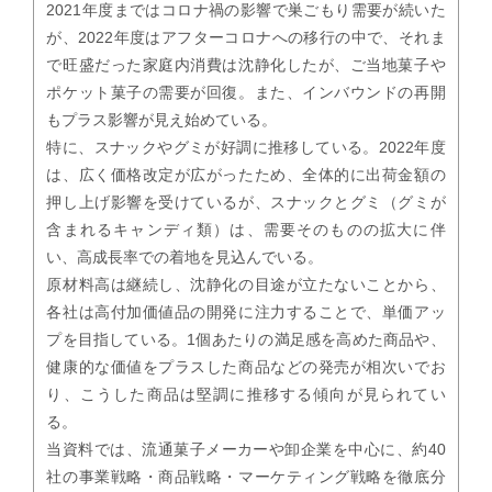
2021年度まではコロナ禍の影響で巣ごもり需要が続いた
が、2022年度はアフターコロナへの移行の中で、それま
で旺盛だった家庭内消費は沈静化したが、ご当地菓子や
ポケット菓子の需要が回復。また、インバウンドの再開
もプラス影響が見え始めている。
特に、スナックやグミが好調に推移している。2022年度
は、広く価格改定が広がったため、全体的に出荷金額の
押し上げ影響を受けているが、スナックとグミ（グミが
含まれるキャンディ類）は、需要そのものの拡大に伴
い、高成長率での着地を見込んでいる。
原材料高は継続し、沈静化の目途が立たないことから、
各社は高付加価値品の開発に注力することで、単価アッ
プを目指している。1個あたりの満足感を高めた商品や、
健康的な価値をプラスした商品などの発売が相次いでお
り、こうした商品は堅調に推移する傾向が見られてい
る。
当資料では、流通菓子メーカーや卸企業を中心に、約40
社の事業戦略・商品戦略・マーケティング戦略を徹底分