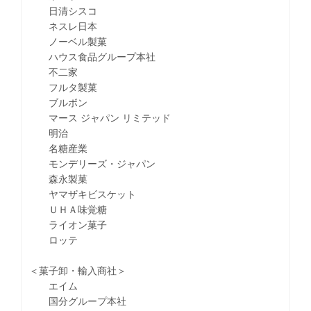
日清シスコ
ネスレ日本
ノーベル製菓
ハウス食品グループ本社
不二家
フルタ製菓
ブルボン
マース ジャパン リミテッド
明治
名糖産業
モンデリーズ・ジャパン
森永製菓
ヤマザキビスケット
ＵＨＡ味覚糖
ライオン菓子
ロッテ
＜菓子卸・輸入商社＞
エイム
国分グループ本社