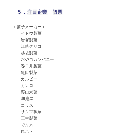
５．注目企業 個票
＜菓子メーカー＞
イトウ製菓
岩塚製菓
江崎グリコ
越後製菓
おやつカンパニー
春日井製菓
亀田製菓
カルビー
カンロ
栗山米菓
湖池屋
コリス
サクマ製菓
三幸製菓
でん六
東ハト