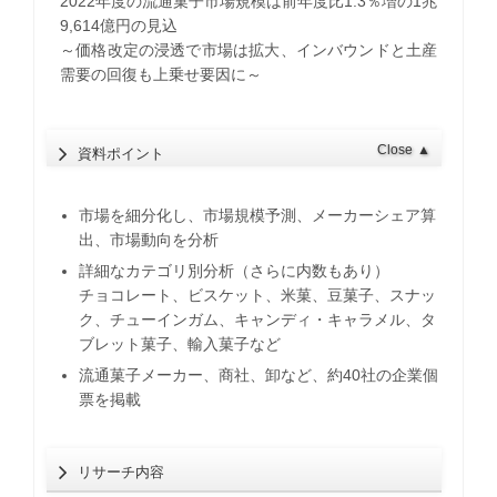
2022年度の流通菓子市場規模は前年度比1.3％増の1兆
9,614億円の見込
​～価格改定の浸透で市場は拡大、インバウンドと土産
需要の回復も上乗せ要因に～
Close
▲
資料ポイント
市場を細分化し、市場規模予測、メーカーシェア算
出、市場動向を分析
詳細なカテゴリ別分析（さらに内数もあり）
チョコレート、ビスケット、米菓、豆菓子、スナッ
ク、チューインガム、キャンディ・キャラメル、タ
ブレット菓子、輸入菓子など
流通菓子メーカー、商社、卸など、約40社の企業個
票を掲載
リサーチ内容