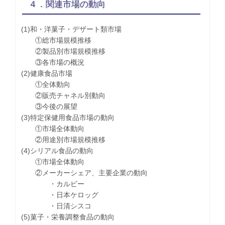
４．関連市場の動向
(1)和・洋菓子・デザート類市場
①総市場規模推移
②製品別市場規模推移
③各市場の概況
(2)健康食品市場
①全体動向
②販売チャネル別動向
③今後の展望
(3)特定保健用食品市場の動向
①市場全体動向
②用途別市場規模推移
(4)シリアル食品の動向
①市場全体動向
②メーカーシェア、主要企業の動向
・カルビー
・日本ケロッグ
・日清シスコ
(5)菓子・栄養調整食品の動向