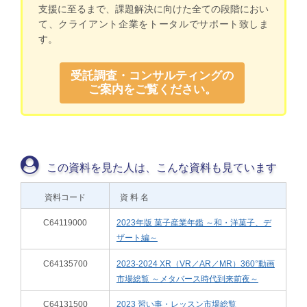
支援に至るまで、課題解決に向けた全ての段階におい
て、クライアント企業をトータルでサポート致しま
す。
受託調査・コンサルティングの
ご案内をご覧ください。
この資料を見た人は、こんな資料も見ています
資料コード
資 料 名
C64119000
2023年版 菓子産業年鑑 ～和・洋菓子、デ
ザート編～
C64135700
2023-2024 XR（VR／AR／MR）360°動画
市場総覧 ～メタバース時代到来前夜～
C64131500
2023 習い事・レッスン市場総覧