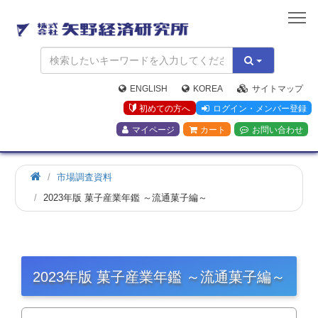
矢
野
経
済
研
究
ENGLISH
KOREA
サイトマップ
所
初めての方へ
ログイン・メンバー登録
マイページ
カート
お問い合わせ
市場調査資料
2023年版 菓子産業年鑑 ～流通菓子編～
2023年版 菓子産業年鑑 ～流通菓子編～