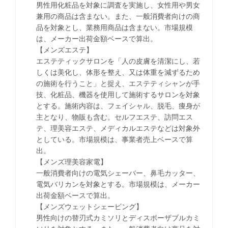
男性用化粧品を対象に調査を実施し、女性用や男女
兼用の商品は含まない。また、一般消費者向けの商
品を対象とし、業務用商品は含まない。市場規模
は、メーカー出荷金額ベースで算出。
【メンズエステ】
エステティックサロンを「人の皮膚を清潔にし、若
しくは美化し、体形を整え、又は体重を減ずるため
の施術を行うこと」と捉え、エステティシャンが手
技、化粧品、機器を使用して施術するサロンを対象
とする。施術内容は、フェイシャル、脱毛、痩身が
主となり、物販も含む。セルフエステ、訪問エス
テ、理美容エステ、メディカルエステなどは対象外
としている。市場規模は、事業者売上ベースで算
出。
【メンズ理美容家電】
一般消費者向けの電気シェーバー、鼻毛カッター、
電気バリカンを対象とする。市場規模は、メーカー
出荷金額ベースで算出。
【メンズウェットシェービング】
男性向けの替刃式カミソリとディスポーザブルカミ