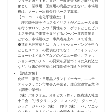
ソリを対象とする。また、一般消費者向け商品を対
象とし、業務用・医療用の商品は含まない。市場規
模は、メーカー出荷金額ベースで算出。
【バーバー（進化系理容室）】
「理容師免許を持つスタイリストがメニューの提供
を行うサロン」かつ「男性をターゲットとしたビジ
ネスモデルで事業を展開するバーバー運営事業者」
とする。市場規模は、事業者売上ベースで算出。
※進化系理容室とは：カットやシェービングを中心
としたメニューの提供だけでなく、フェイシャルメ
ニューやネイルケアなどのメニュー提供、ファッ
ションやカルチャーの要素を店舗づくりに入れ込む
など、従来の理容室に付加価値を加えた理容室
【調査対象】
化粧品・家電・日用品ブランドメーカー、エステ
ティックサロン市場参入事業者、理容室運営企業 等
＜調査企業例＞
（株）バルクオム、オルビス（株）、医療法人社団
十二会 ゴリラクリニック、ミス・パリ・グループ、
シック・ジャパン（株）、貝印（株）、パナソニッ
ク（株）、Ｐ＆Ｇジャパン合同会社、ヤーマン