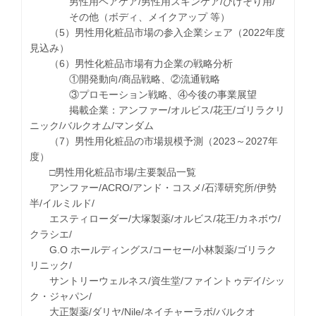
男性用ヘアケア/男性用スキンケア/ひげそり用/
その他（ボディ、メイクアップ 等）
（5）男性用化粧品市場の参入企業シェア（2022年度
見込み）
（6）男性化粧品市場有力企業の戦略分析
①開発動向/商品戦略、②流通戦略
③プロモーション戦略、④今後の事業展望
掲載企業：アンファー/オルビス/花王/ゴリラクリ
ニック/バルクオム/マンダム
（7）男性用化粧品の市場規模予測（2023～2027年
度）
□男性用化粧品市場/主要製品一覧
アンファー/ACRO/アンド・コスメ/石澤研究所/伊勢
半/イルミルド/
エスティローダー/大塚製薬/オルビス/花王/カネボウ/
クラシエ/
G.O ホールディングス/コーセー/小林製薬/ゴリラク
リニック/
サントリーウェルネス/資生堂/ファイントゥデイ/シッ
ク・ジャパン/
大正製薬/ダリヤ/Nile/ネイチャーラボ/バルクオ