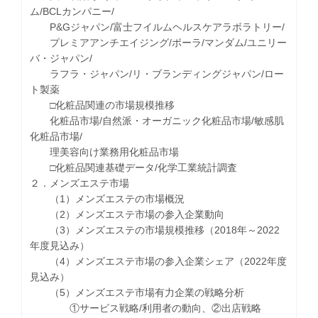
ム/BCLカンパニー/
P&Gジャパン/富士フイルムヘルスケアラボラトリー/
プレミアアンチエイジング/ポーラ/マンダム/ユニリー
バ・ジャパン/
ラフラ・ジャパン/リ・ブランディングジャパン/ロー
ト製薬
□化粧品関連の市場規模推移
化粧品市場/自然派・オーガニック化粧品市場/敏感肌
化粧品市場/
理美容向け業務用化粧品市場
□化粧品関連基礎データ/化学工業統計調査
２．メンズエステ市場
（1）メンズエステの市場概況
（2）メンズエステ市場の参入企業動向
（3）メンズエステの市場規模推移（2018年～2022
年度見込み）
（4）メンズエステ市場の参入企業シェア（2022年度
見込み）
（5）メンズエステ市場有力企業の戦略分析
①サービス戦略/利用者の動向、②出店戦略