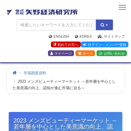
矢
野
経
済
研
究
ENGLISH
KOREA
サイトマップ
所
初めての方へ
ログイン・メンバー登録
マイページ
カート
お問い合わせ
市場調査資料
2023 メンズビューティーマーケット ～若年層を中心とし
た美意識の向上、認知が進む市場に迫る～
2023 メンズビューティーマーケット ～
若年層を中心とした美意識の向上、認