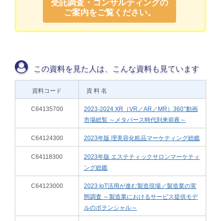
受託調査・コンサルティングの
ご案内をご覧ください。
この資料を見た人は、こんな資料も見ています
資料コード
資 料 名
C64135700
2023-2024 XR（VR／AR／MR）360°動画
市場総覧 ～メタバース時代到来前夜～
C64124300
2023年版 理美容化粧品マーケティング総鑑
C64118300
2023年版 エステティックサロンマーケティ
ング総鑑
C64123000
2023 IoT活用が進む製造現場／製造業の実
態調査 ～製造業におけるサービス提供モデ
ルのポテンシャル～