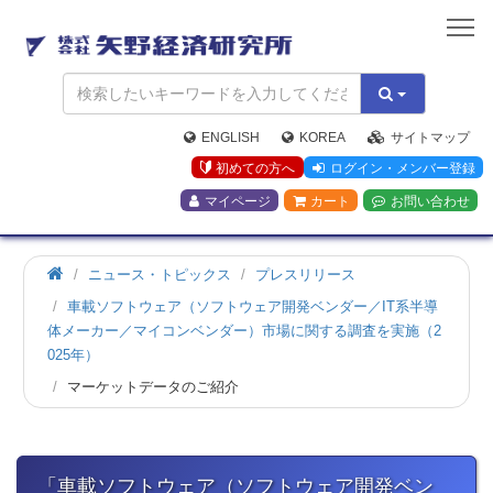
矢
野
経
済
研
究
ENGLISH
KOREA
サイトマップ
所
初めての方へ
ログイン・メンバー登録
マイページ
カート
お問い合わせ
ホ
ニュース・トピックス
プレスリリース
ー
車載ソフトウェア（ソフトウェア開発ベンダー／IT系半導
ム
体メーカー／マイコンベンダー）市場に関する調査を実施（2
025年）
マーケットデータのご紹介
「車載ソフトウェア（ソフトウェア開発ベン