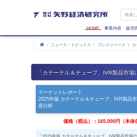
矢
野
経
済
HOME
事業内容
販売
研
究
ホ
ニュース・トピックス
プレスリリース
カ
所
ー
ム
「カテーテル＆チューブ、IVR製品市場
マーケットレポート
2025年版 カテーテル＆チューブ、IVR製
底分析
価格（税込）：165,000円（本体価格
「2025年版 カテーテル＆チューブ、IVR製品市