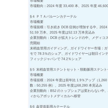
市場概要
市場動向：2024 年度 33,400 本、2025 年度 46,6
§４ ＰＴＡバルーンカテーテル
市場概要
市場規模：引き続き DCB 症例が増加する中、2024
51.59 万本、2025 年度は52.13 万本見込み
企業別動向：DCB が拡大トレンドの中、メディコスヒラ
売開始
末梢血管用ガイディング、ガイドワイヤー市場：ガ
モで 78.3％のシェア、ガイドワイヤーは朝日イ
フィックジャパンで 74.2％シェア
§５ 末梢血管用ステントセット・頸動脈用ステント
市場概要
市場規模：2024 年度は前年比 1.9％アップ（1,260
数：50,255 例）、2025 年度は68,280 本見込み
企業別動向：BSJ のトップシェアは変わらない中、A
ィからアボットメディカルへ移管
§６ 血管造影用カテーテル