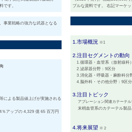
料です。
ブルな資料です。 右記マーケ
、事業戦略の強力な武器となる
1.市場概況
※1
2.注目セグメントの動向
1.循環器・血管系（放射線科
向
2.泌尿器分野：9区分
3.消化器・呼吸器・麻酔科分野
4.脳外科・その他分野：9区
3.注目トピック
等による製品値上げが実施される
アブレーション関連カテーテル
末梢血管系のカテーテル製品
.4％アップの 4,329 億 65 百万円
4.将来展望
※２