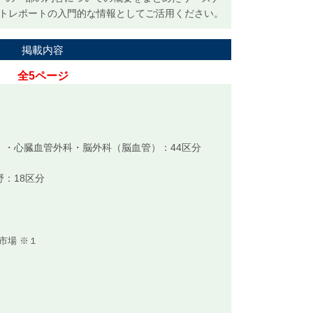
ットレポートの入門的な情報としてご活用ください。
掲載内容
全5ページ
）・心臓血管外科・脳外科（脳血管）：44区分
：18区分
分
市場 ※１