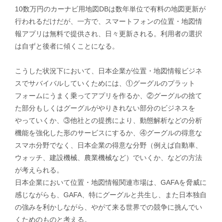
10数万円のカーナビ用地図DBは数年単位で有料の地図更新が
行われるだけだが、一方で、スマートフォンの位置・地図情
報アプリは無料で提供され、日々更新される。利用者の選択
は自ずと後者に傾くことになる。
こうした状況下において、日本企業が位置・地図情報ビジネ
スでサバイバルしていくためには、①グーグルのプラット
フォームにうまく乗ってアプリを作るか、②グーグルの捨て
た部分もしくはグーグルがやりきれない部分のビジネスを
やっていくか、③他社との提携により、動態解析などの分析
機能を強化した形のサービスにするか、④グーグルの得意な
スマホ分野でなく、日本企業の得意な分野（例えば自動車、
ウォッチ、建設機械、農業機械など）でいくか、などの方法
が考えられる。
日本企業において位置・地図情報関連市場は、GAFAを脅威に
感じながらも、GAFA、特にグーグルと共生し、また日本独自
の強みを利かしながら、やがて来る世界での競争に挑んでい
くためのものと考える。