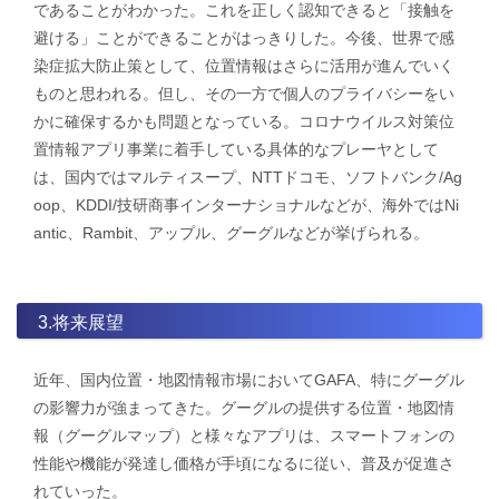
であることがわかった。これを正しく認知できると「接触を
避ける」ことができることがはっきりした。今後、世界で感
染症拡大防止策として、位置情報はさらに活用が進んでいく
ものと思われる。但し、その一方で個人のプライバシーをい
かに確保するかも問題となっている。コロナウイルス対策位
置情報アプリ事業に着手している具体的なプレーヤとして
は、国内ではマルティスープ、NTTドコモ、ソフトバンク/Ag
oop、KDDI/技研商事インターナショナルなどが、海外ではNi
antic、Rambit、アップル、グーグルなどが挙げられる。
3.将来展望
近年、国内位置・地図情報市場においてGAFA、特にグーグル
の影響力が強まってきた。グーグルの提供する位置・地図情
報（グーグルマップ）と様々なアプリは、スマートフォンの
性能や機能が発達し価格が手頃になるに従い、普及が促進さ
れていった。