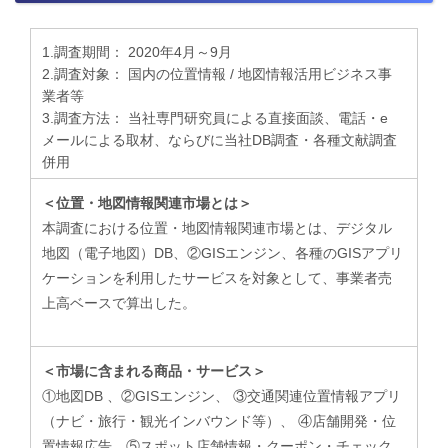
1.調査期間： 2020年4月～9月
2.調査対象： 国内の位置情報 / 地図情報活用ビジネス事
業者等
3.調査方法： 当社専門研究員による直接面談、電話・e
メールによる取材、ならびに当社DB調査・各種文献調査
併用
＜位置・地図情報関連市場とは＞
本調査における位置・地図情報関連市場とは、デジタル
地図（電子地図）DB、②GISエンジン、各種のGISアプリ
ケーションを利用したサービスを対象として、事業者売
上高ベースで算出した。
＜市場に含まれる商品・サービス＞
①地図DB 、②GISエンジン、 ③交通関連位置情報アプリ
（ナビ・旅行・観光インバウンド等）、 ④店舗開発・位
置情報広告、⑤スポット店舗情報・クーポン・チェック