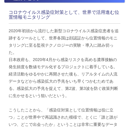
コロナウイルス感染症対策として、世界で活用進む位
置情報モニタリング
2020年初頭から流行した新型コロナウイルス感染症患者を追
跡するツールとして、世界各国は顔認証から位置情報のモニ
タリングに至る監視テクノロジーの実験・導入に踏み切っ
た。
日本政府も、2020年4月から感染リスクを高める濃厚接触の
発生頻度を数値モデル化するプロジェクトに着手している。
経済活動をゆるやかに再開させた後も、リアルタイムの人流
データなどから感染拡大の予兆をいち早くつかむためであ
る。感染拡大の予兆を捉えて、第2波、第3波を防ぐ政策判断
に生かせるという狙いだという。
こうしたことから、「感染症対策として位置情報は役に立
つ」ことが世界中で再認識された模様で、とくに「誰と誰が
いつ、どこで出会ったか」ということは非常に重要なデータ