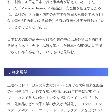
れ、製造・加工を日本で行う事業者が増えている。また、こ
うした「Made in Japan」の製品は、安全性を担保するため
に、原料の仕入れ先・国内の両方で複数回大麻成分であるTH
C（精神活性作用のある成分）含有の有無の検査が行われてい
ることがほとんどである。
​日本製のCBD製品を手がける企業の中には海外輸出を構想す
る動きもあり、今後、品質を追求した日本のCBD製品は市場
でさらに存在感を増していくものと見込む。
3.将来展望
上述のとおり、政府の骨太方針2022における大麻由来医薬品
の利用等に向けた必要な環境整備が2022年度中に実現すれ
ば、これまで参入のタイミングを見計らっていた食品、飲
料、化粧品などの大手企業の参入が活発化し、コンビニエン
スストアやスーパーマーケット、ドラッグストアなどでCBD