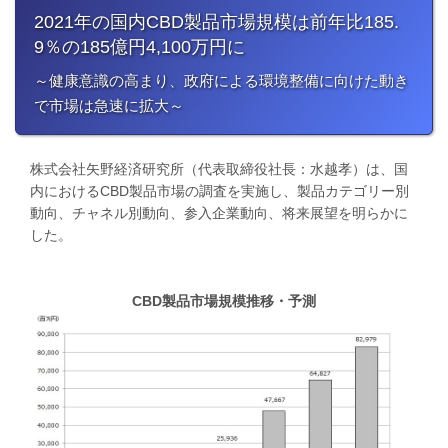
2021年の国内CBD製品市場規模は前年比185.
9％の185億円4,100万円に
～健康意識の高まり、政府による環境整備に向けた動き
で市場は急速に拡大～
株式会社矢野経済研究所（代表取締役社長：水越孝）は、国
内におけるCBD製品市場の調査を実施し、製品カテゴリー別
動向、チャネル別動向、参入企業動向、将来展望を明らかに
した。
CBD製品市場規模推移・予測