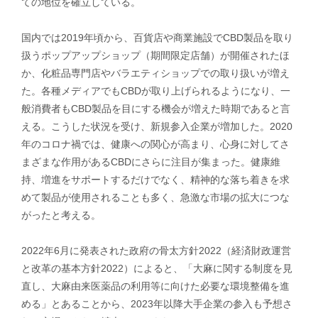
ての地位を確立している。
国内では2019年頃から、百貨店や商業施設でCBD製品を取り
扱うポップアップショップ（期間限定店舗）が開催されたほ
か、化粧品専門店やバラエティショップでの取り扱いが増え
た。各種メディアでもCBDが取り上げられるようになり、一
般消費者もCBD製品を目にする機会が増えた時期であると言
える。こうした状況を受け、新規参入企業が増加した。2020
年のコロナ禍では、健康への関心が高まり、心身に対してさ
まざまな作用があるCBDにさらに注目が集まった。健康維
持、増進をサポートするだけでなく、精神的な落ち着きを求
めて製品が使用されることも多く、急激な市場の拡大につな
がったと考える。
2022年6月に発表された政府の骨太方針2022（経済財政運営
と改革の基本方針2022）によると、「大麻に関する制度を見
直し、大麻由来医薬品の利用等に向けた必要な環境整備を進
める」とあることから、2023年以降大手企業の参入も予想さ