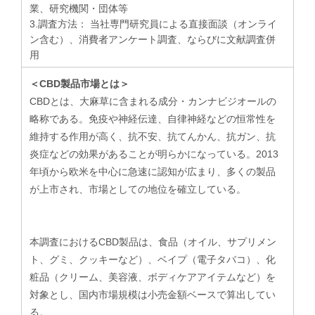
業、研究機関・団体等
3.調査方法： 当社専門研究員による直接面談（オンライ
ン含む）、消費者アンケート調査、ならびに文献調査併
用
＜CBD製品市場とは＞
CBDとは、大麻草に含まれる成分・カンナビジオールの
略称である。免疫や神経伝達、自律神経などの恒常性を
維持する作用が高く、抗不安、抗てんかん、抗ガン、抗
炎症などの効果があることが明らかになっている。2013
年頃から欧米を中心に急速に認知が広まり、多くの製品
が上市され、市場としての地位を確立している。
​本調査におけるCBD製品は、食品（オイル、サプリメン
ト、グミ、クッキーなど）、ベイプ（電子タバコ）、化
粧品（クリーム、美容液、ボディケアアイテムなど）を
対象とし、国内市場規模は小売金額ベースで算出してい
る。