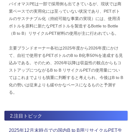
バイオマスPEは一部で採用例も出てきているが、現状では商
業ベースでの実用化には至っていない状況であり、PETボト
ルのサステナブル化（持続可能な事業の実現）には、使用済
ボトルを原料に新たなPETボトルを製造するBottle to Bottle
（B to B）リサイクルPET材料の使用が主に行われている。
​主要ブランドオーナー各社は2025年度から2026年度にかけ
て、自社で使用するPETボトルのB to B化率50%を達成する見
込みである。そのため、2026年以降は収益性の観点からもコ
ストアップにつながるB to B リサイクルPETの使用量につい
てはこれまでよりも慎重に判断すると考えられ、今後はB to B
化の勢いは従来よりも緩やかなペースになるものと予測す
る。
2.注目トピック
2025年12月末時点での国内B to B用リサイクルPET生