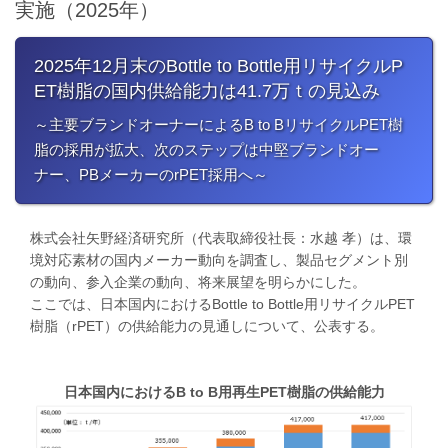
実施（2025年）
2025年12月末のBottle to Bottle用リサイクルP
ET樹脂の国内供給能力は41.7万ｔの見込み
～主要ブランドオーナーによるB to BリサイクルPET樹
脂の採用が拡大、次のステップは中堅ブランドオー
ナー、PBメーカーのrPET採用へ～
株式会社矢野経済研究所（代表取締役社長：水越 孝）は、環
境対応素材の国内メーカー動向を調査し、製品セグメント別
の動向、参入企業の動向、将来展望を明らかにした。
ここでは、日本国内におけるBottle to Bottle用リサイクルPET
樹脂（rPET）の供給能力の見通しについて、公表する。
日本国内におけるB to B用再生PET樹脂の供給能力