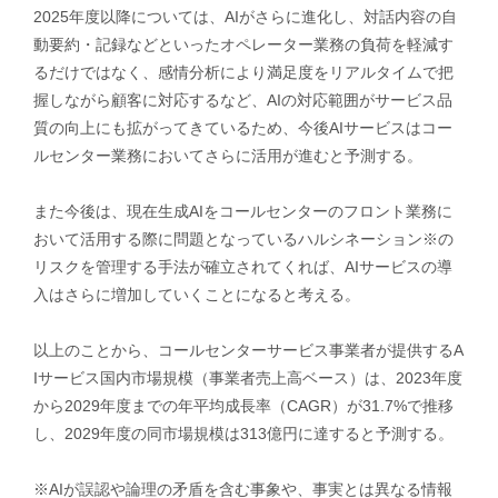
2025年度以降については、AIがさらに進化し、対話内容の自
動要約・記録などといったオペレーター業務の負荷を軽減す
るだけではなく、感情分析により満足度をリアルタイムで把
握しながら顧客に対応するなど、AIの対応範囲がサービス品
質の向上にも拡がってきているため、今後AIサービスはコー
ルセンター業務においてさらに活用が進むと予測する。
また今後は、現在生成AIをコールセンターのフロント業務に
おいて活用する際に問題となっているハルシネーション※の
リスクを管理する手法が確立されてくれば、AIサービスの導
入はさらに増加していくことになると考える。
以上のことから、コールセンターサービス事業者が提供するA
Iサービス国内市場規模（事業者売上高ベース）は、2023年度
から2029年度までの年平均成長率（CAGR）が31.7%で推移
し、2029年度の同市場規模は313億円に達すると予測する。
※AIが誤認や論理の矛盾を含む事象や、事実とは異なる情報