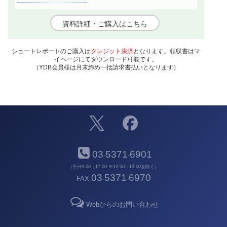
資料詳細・ご購入はこちら
ショートレポートのご購入は
クレジット決済
となります。領収書はマ
イページにてダウンロード可能です。
（YDB会員様は月末締め一括請求書払いとなります）
03
5371
6901
-
-
（平日9:00～17:00 ※12:00～13:00を除く）
03
5371
6970
FAX
-
-
Webからのお問い合わせ