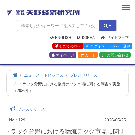
矢
野
経
済
研
究
ENGLISH
KOREA
サイトマップ
所
初めての方へ
ログイン・メンバー登録
マイページ
カート
お問い合わせ
ニュース・トピックス
プレスリリース
トラック分野における物流テック市場に関する調査を実施
（2026年）
プレスリリース
No.4129
2026/05/25
トラック分野における物流テック市場に関す