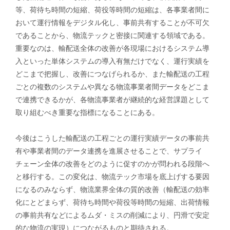
等、荷待ち時間の短縮、荷役等時間の短縮は、各事業者間に
おいて運行情報をデジタル化し、事前共有することが不可欠
であることから、物流テックと密接に関連する領域である。
重要なのは、輸配送全体の改善が各現場におけるシステム導
入といった単体システムの導入有無だけでなく、運行実績を
どこまで把握し、改善につなげられるか、また輸配送の工程
ごとの複数のシステムや異なる物流事業者間データをどこま
で連携できるかが、各物流事業者が継続的な経営課題として
取り組むべき重要な指標になることにある。
今後はこうした輸配送の工程ごとの運行実績データの事前共
有や事業者間のデータ連携を進展させることで、サプライ
チェーン全体の改善をどのように促すのかが問われる段階へ
と移行する。この変化は、物流テック市場を底上げする要因
になるのみならず、物流業界全体の質的改善（輸配送の効率
化にとどまらず、荷待ち時間や荷役等時間の短縮、出荷情報
の事前共有などによるムダ・ミスの削減により、円滑で安定
的な物流の実現）につながるものと期待される。