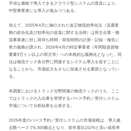
手頃な価格で導入できるクラウド型システムの普及により、
中堅事業者にも導入が進みつつある。
加えて、2025年4月に施行された改正物流効率化法（流通業
務の総合化及び効率化の促進に関する法律）は荷主企業・物
流事業者に対し荷待ち時間・荷役時間の計測・記録・報告に
努力義務が課され、2026年4月の特定事業者（年間取扱貨物
重量9万トン以上の荷主等）への本格的な義務化となった。同
法は物流テック各分野に関連するシステム導入を促すことに
なることから、市場拡大をさらに加速させる要因となってい
る。
本調査におけるトラック分野関連の物流テックのうち、ここ
ではトラックの入出庫を管理するバース予約／受付システム
市場について分析結果を公表する。
​2025年度のバース予約／受付システムの市場規模は、導入拠
点数ベースで6,300拠点となり、前年度比152%と高い成長率