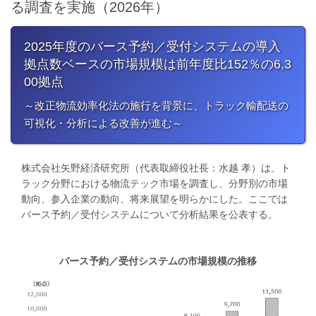
る調査を実施（2026年）
2025年度のバース予約／受付システムの導入
拠点数ベースの市場規模は前年度比152％の6,3
00拠点
～改正物流効率化法の施行を背景に、トラック輸配送の
可視化・分析による改善が進む～
株式会社矢野経済研究所（代表取締役社長：水越 孝）は、ト
ラック分野における物流テック市場を調査し、分野別の市場
動向、参入企業の動向、将来展望を明らかにした。ここでは
バース予約／受付システムについて分析結果を公表する。
バース予約／受付システムの市場規模の推移