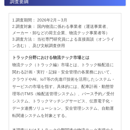
調査要綱
1.調査期間： 2026年2月～3月
2.調査対象： 国内物流に係わる事業者（運送事業者、
メーカー・卸などの荷主企業、物流テック事業者等）
3.調査方法： 当社専門研究員による直接面談（オンライ
ン含む）、及び文献調査併用
トラック分野における物流テック市場とは
物流テック（トラック編）市場とは、トラック輸配送に
関わる計画・実行・記録・安全管理の各業務において、
クラウドやAI、IoT等の先進IT技術を活用したシステム・
サービスの市場を指す。具体的には、配車計画・動態管
理等のTMS（輸配送管理システム）、バース予約／受付
システム、トラックマッチングサービス、伝票電子化・
データ連携ソリューション、安全管理システム、自動運
転関連システムを対象とする。
​本調査におけるトラック分野関連の物流テック市場のう