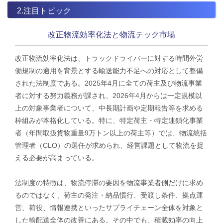
2.注目トピック
改正物流効率化法と物流テック市場
改正物流効率化法は、トラックドライバーに対する時間外労
働規制の適用を背景とする輸送能力不足への対応として整備
された法制度である。2025年4月に全ての荷主及び物流事業
者に対する努力義務が課され、2026年4月からは一定規模以
上の対象事業者について、中長期計画や定期報告等を求める
枠組みが本格化している。特に、特定荷主・特定連鎖化事業
者（年間取扱貨物重量9万トン以上の荷主等）では、物流統括
管理者（CLO）の選任が求められ、経営課題として物流を捉
える必要が高まっている。
法​制度の特徴は、物流停滞の要因を物流事業者側だけに求め
るのではなく、荷主の発注・納品慣行、受渡し条件、拠点運
営、荷役、情報連携といったサプライチェーン全体を対象と
した輸配送全体の改善にある。その中でも、積載効率の向上