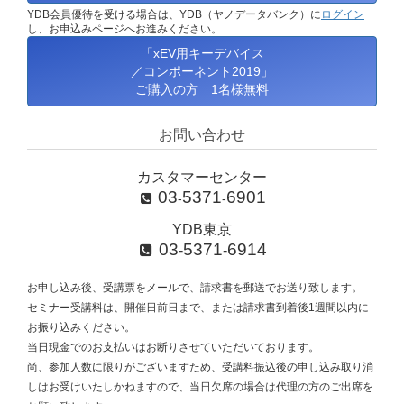
YDB会員優待を受ける場合は、YDB（ヤノデータバンク）に
ログイン
し、お申込みページへお進みください。
「xEV用キーデバイス
／コンポーネント2019」
ご購入の方 1名様無料
お問い合わせ
カスタマーセンター
03
5371
6901
-
-
YDB東京
03
5371
6914
-
-
お申し込み後、受講票をメールで、請求書を郵送でお送り致します。
セミナー受講料は、開催日前日まで、または請求書到着後1週間以内に
お振り込みください。
当日現金でのお支払いはお断りさせていただいております。
尚、参加人数に限りがございますため、受講料振込後の申し込み取り消
しはお受けいたしかねますので、当日欠席の場合は代理の方のご出席を