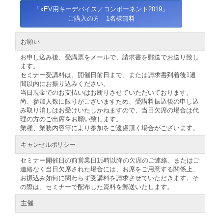
「xEV用キーデバイス／コンポーネント2019」
ご購入の方 1名様無料
お願い
お申し込み後、受講票をメールで、請求書を郵送でお送り致し
ます。
セミナー受講料は、開催日前日まで、または請求書到着後1週
間以内にお振り込みください。
当日現金でのお支払いはお断りさせていただいております。
尚、参加人数に限りがございますため、受講料振込後の申し込
み取り消しはお受けいたしかねますので、当日欠席の場合は代
理の方のご出席をお願い致します。
業種、業務内容等により参加をご遠慮頂く場合がございます。
キャンセルポリシー
セミナー開催日の前営業日15時以降の欠席のご連絡、またはご
連絡なく当日欠席された場合には、お席をご用意する関係上、
お振込み如何に関わらず受講料を請求させていただきます。そ
の際は、セミナーで配布した資料を郵送いたします。
主催