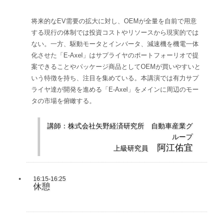
将来的なEV需要の拡大に対し、OEMが全量を自前で用意
する現行の体制では投資コストやリソースから現実的では
ない。一方、駆動モータとインバータ、減速機を機電一体
化させた「E-Axel」はサプライヤのポートフォーリオで提
案できることやパッケージ商品としてOEMが買いやすいと
いう特徴を持ち、注目を集めている。本講演では有力サプ
ライヤ達が開発を進める「E-Axel」をメインに周辺のモー
タの市場を俯瞰する。
講師：株式会社矢野経済研究所 自動車産業グ
ループ
阿江佑宜
上級研究員
16:15-16:25
休憩