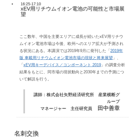
16:25-17:10
xEV用リチウムイオン電池の可能性と市場展
望
ここ数年、中国を主要エリアに成長が続いたxEV用リチウ
ムイオン電池市場は今後、欧州へのエリア拡大が予測され
る状況にある。本講演では2019年9月に発刊した「
2019年
版 車載用リチウムイオン電池市場の現状と将来展望
」、
「
xEV用キーデバイス／コンポーネント 2019
」の調査分析
結果をもとに、同市場の現状動向と2030年までの予測につ
いて解説を行う。
講師：株式会社矢野経済研究所 産業横断グ
ループ
田中善章
マネージャー 主任研究員
名刺交換