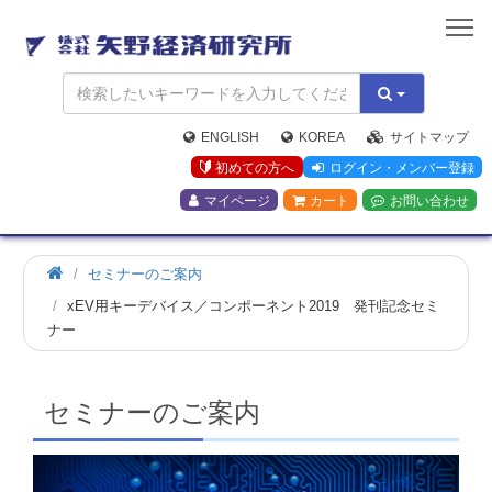
矢
野
経
済
研
究
ENGLISH
KOREA
サイトマップ
所
初めての方へ
ログイン・メンバー登録
マイページ
カート
お問い合わせ
ホ
セミナーのご案内
ー
xEV用キーデバイス／コンポーネント2019 発刊記念セミ
ム
ナー
セミナーのご案内