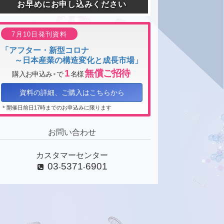
お早めにお申し込みください
7月10日発刊資料
「アフター・新型コロナ
～日本産業の構造変化と成長市場」
1
無償ご招待
購入お申込み
で
名様
＊
資料の詳細、ご購入はこちらから
＊開催日前日17時までのお申込みに限ります
お問い合わせ
カスタマーセンター
03
5371
6901
-
-