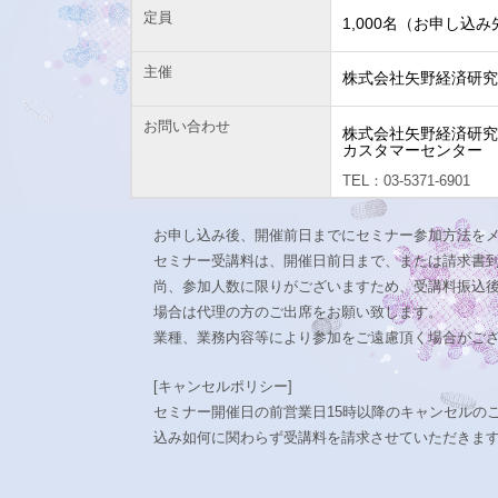
定員
1,000名（お申し込
主催
株式会社矢野経済研
お問い合わせ
株式会社矢野経済研
カスタマーセンター
TEL：03-5371-6901
お申し込み後、開催前日までにセミナー参加方法を
セミナー受講料は、開催日前日まで、または請求書到
尚、参加人数に限りがございますため、受講料振込
場合は代理の方のご出席をお願い致します。
業種、業務内容等により参加をご遠慮頂く場合がご
[キャンセルポリシー]
セミナー開催日の前営業日15時以降のキャンセルの
込み如何に関わらず受講料を請求させていただきま