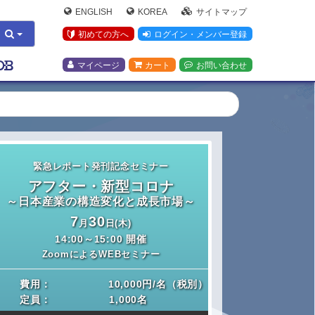
ENGLISH
KOREA
サイトマップ
初めての方へ
ログイン・メンバー登録
マイページ
カート
お問い合わせ
緊急レポート発刊記念セミナー
アフター・新型コロナ
～日本産業の構造変化と成長市場～
7
30
月
日(木)
14:00
～
15:00
開催
ZoomによるWEBセミナー
費用：
10,000円/名（税別）
定員：
1,000名