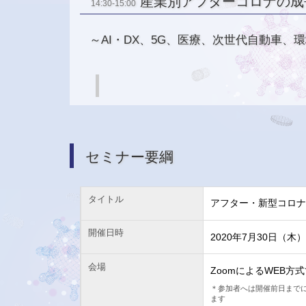
産業別アフターコロナの成
14:30-15:00
～AI・DX、5G、医療、次世代自動車、
セミナー要綱
タイトル
アフター・新型コロナ
開催日時
2020年7月30日（木）1
会場
ZoomによるWEB方
＊参加者へは開催前日までに
ます