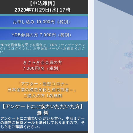
【申込締切】
2020年7月29日(水) 17時
お申し込み 10,000円（税別）
YDB会員の方 7,000円（税別）
YDB会員価格を受ける場合は、YDB（ヤノデータバン
ク）にログインし、お申込みページへお進みくださ
い。
きさらぎ会会員の方
7,000円/名（税別）
「アフター・新型コロナ～
日本産業の構造変化と成長市場～」
ご購入の方 1名無料
【アンケートにご協力いただいた方】
無 料
アンケートにご協力いただいた方へ、本セミナー
の無料ご招待メールを送付しておりますので、そ
ちらをご確認ください。