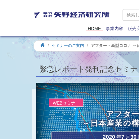
矢
野
経
済
HOME
事業内容
販売
研
究
ホ
セミナーのご案内
アフター・新型コロナ ～
所
ー
ム
緊急レポート発刊記念セミナ
WEBセミナー
アフタ
～日本産業の
2020
7
30
年
月