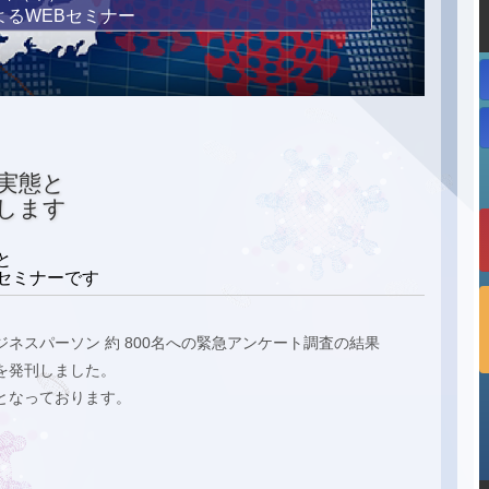
によるWEBセミナー
実態と
します
と
セミナーです
ネスパーソン 約 800名への緊急アンケート調査の結果
を発刊しました。
となっております。