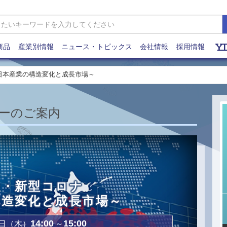
商品
産業別情報
ニュース・トピックス
会社情報
採用情報
日本産業の構造変化と成長市場～
ーのご案内
ー・新型コロナ
構造変化と成長市場～
14:00
15:00
日（木）
～