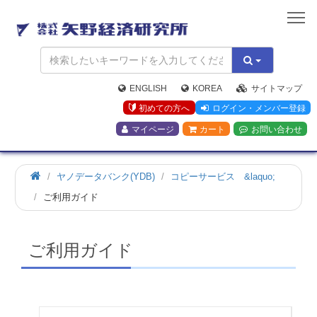
矢
野
経
済
研
究
ENGLISH
KOREA
サイトマップ
所
初めての方へ
ログイン・メンバー登録
マイページ
カート
お問い合わせ
ホ
ヤノデータバンク(YDB)
コピーサービス &laquo;
ー
ご利用ガイド
ム
ご利用ガイド