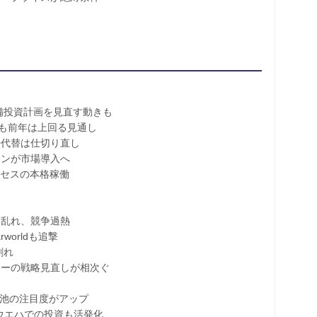
備投資計画を見直す動きも
化も前年は上回る見通し
代替は仕切り直し
ンが市場導入へ
セスの本格稼働
乱れ、競争過熱
worldも追撃
割れ
ーの戦略見直しが相次ぐ
池の注目度がアップ
・ウエハでの投資も活発化