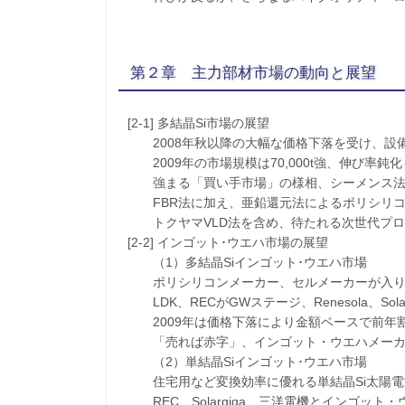
第２章 主力部材市場の動向と展望
[2-1] 多結晶Si市場の展望
2008年秋以降の大幅な価格下落を受け、設
2009年の市場規模は70,000t強、伸び率鈍
強まる「買い手市場」の様相、シーメンス法
FBR法に加え、亜鉛還元法によるポリシリコ
トクヤマVLD法を含め、待たれる次世代プロ
[2-2] インゴット･ウエハ市場の展望
（1）多結晶Siインゴット･ウエハ市場
ポリシリコンメーカー、セルメーカーが入り
LDK、RECがGWステージ、Renesola、Solar
2009年は価格下落により金額ベースで前年
「売れば赤字」、インゴット・ウエハメーカ
（2）単結晶Siインゴット･ウエハ市場
住宅用など変換効率に優れる単結晶Si太陽電
REC、Solargiga、三洋電機とインゴット