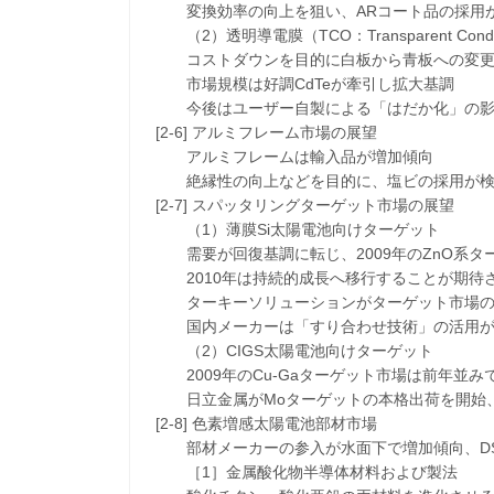
変換効率の向上を狙い、ARコート品の採用
（2）透明導電膜（TCO：Transparent Condu
コストダウンを目的に白板から青板への変更
市場規模は好調CdTeが牽引し拡大基調
今後はユーザー自製による「はだか化」の影
[2-6] アルミフレーム市場の展望
アルミフレームは輸入品が増加傾向
絶縁性の向上などを目的に、塩ビの採用が検
[2-7] スパッタリングターゲット市場の展望
（1）薄膜Si太陽電池向けターゲット
需要が回復基調に転じ、2009年のZnO系タ
2010年は持続的成長へ移行することが期待
ターキーソリューションがターゲット市場の
国内メーカーは「すり合わせ技術」の活用が
（2）CIGS太陽電池向けターゲット
2009年のCu-Gaターゲット市場は前年並み
日立金属がMoターゲットの本格出荷を開始、
[2-8] 色素増感太陽電池部材市場
部材メーカーの参入が水面下で増加傾向、DS
［1］金属酸化物半導体材料および製法