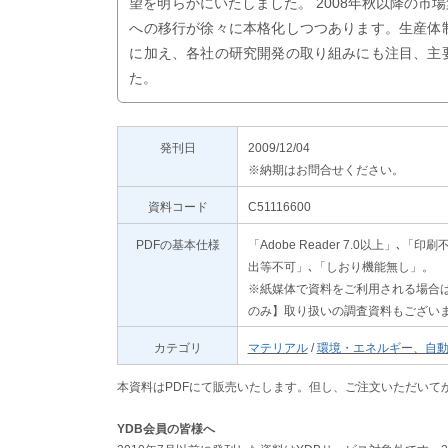
望を明らかにいたしました。 2008年秋以降の
への移行が徐々に本格化しつつあります。生産体
に加え、各社の研究開発の取り組みにも注目、主
た。
発刊日
2009/12/04
※納期はお問合せください。
資料コード
C51116600
PDFの基本仕様
「Adobe Reader 7.0以上
出等不可」､「しおり機能無し」。
※紙媒体で資料をご利用される場合は
のみ】取り扱いの調査資料もござい
カテゴリ
マテリアル
/
環境・エネルギー、自
本資料はPDFにて販売いたします。但し、ご注文いただいて
YDB会員の皆様へ