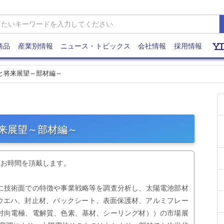
商品
産業別情報
ニュース・トピックス
会社情報
採用情報
状と将来展望～部材編～
将来展望～部材編～
度お時間を頂戴します。
に技術面での特徴や事業戦略等を調査分析し、太陽電池部材
・ウエハ、封止材、バックシート、表面保護材、アルミフレー
対向電極、電解質、色素、基材、シーリング材））の市場展