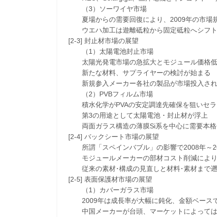
（3）ソーワイヤ市場
夏場からの需要回復により、2009年の市場
ウエハ加工は遊離砥粒から固定砥粒へシフト
[2-3] 封止材市場の展望
（1）太陽電池封止市場
太陽光発電市場の急拡大とモジュール価格低
新たな材料、サプライヤーの検討が始まる
新規参入メーカー各社の製品が市場投入される
（2）PVBフィルム市場
積水化学がPVAの安定調達先確保を狙いセラ
第3の用途として太陽電池・封止材が浮上
両面ガラス構造の薄膜Si系を中心に需要本格
[2-4] バックシート市場の展望
所謂「スペインバブル」の影響で2008年～2
モジュールメーカーの部材コスト削減により
従来の素材･構成の見直しと材料･素材まで遡
[2-5] 表面保護材市場の展望
（1）カバーガラス市場
2009年は成長率が大幅に鈍化、金額ベース
中国メーカーが台頭、マーケットによっては