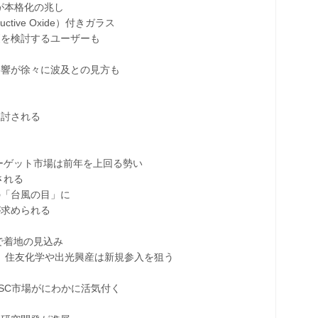
が本格化の兆し
ctive Oxide）付きガラス
を検討するユーザーも
響が徐々に波及との見方も
討される
ーゲット市場は前年を上回る勢い
される
「台風の目」に
求められる
で着地の見込み
住友化学や出光興産は新規参入を狙う
C市場がにわかに活気付く