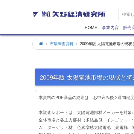
矢
野
経
済
HOME
事業内容
販売
研
究
市場調査資料
2009年版 太陽電池市場の現
所
2009年版 太陽電池市場の現状と
本資料のPDF商品の納期は、お申込み後 2週間程
本調査レポートは、太陽電池部材メーカーを対象
全体市場と各主力部材（多結晶Si、インゴット
ム、ターゲット材、色素増感太陽電池（光電極、