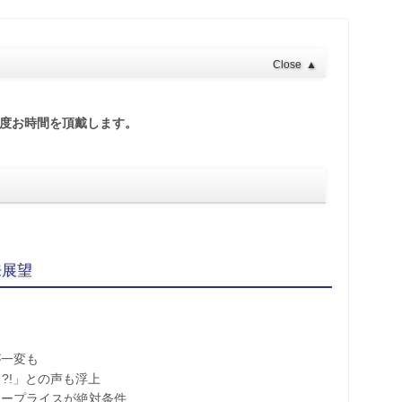
Close
▲
程度お時間を頂戴します。
来展望
一変も
 ?!」との声も浮上
ープライスが絶対条件