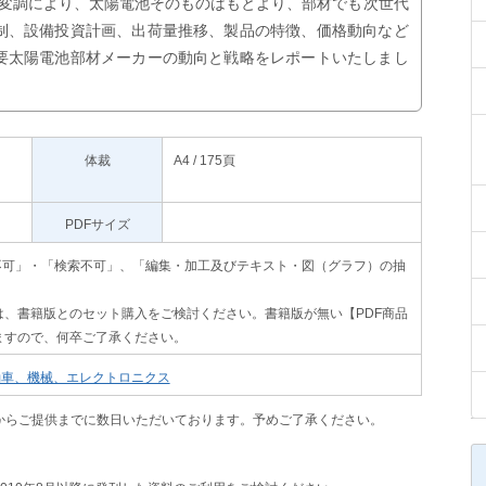
市場変調により、太陽電池そのものはもとより、部材でも次世代
制、設備投資計画、出荷量推移、製品の特徴、価格動向など
要太陽電池部材メーカーの動向と戦略をレポートいたしまし
体裁
A4 / 175頁
PDFサイズ
」､「印刷不可」・「検索不可」、「編集・加工及びテキスト・図（グラフ）の抽
、書籍版とのセット購入をご検討ください。書籍版が無い【PDF商品
ますので、何卒ご了承ください。
動車、機械、エレクトロニクス
からご提供までに数日いただいております。予めご了承ください。