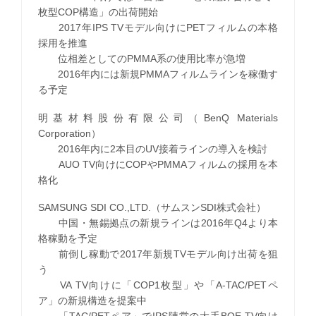
枚型COP構造」の出荷開始
2017年IPS TVモデル向けにPETフィルムの本格
採用を推進
位相差としてのPMMA系の使用比率が急増
2016年内には新規PMMAフィルムラインを稼働す
る予定
明基材料股份有限公司（BenQ Materials
Corporation）
2016年内に2本目のUV接着ラインの導入を検討
AUO TV向けにCOPやPMMAフィルムの採用を本
格化
SAMSUNG SDI CO.,LTD.（サムスンSDI株式会社）
中国・無錫拠点の新規ラインは2016年Q4より本
格稼動を予定
前倒し稼動で2017年新規TVモデル向け出荷を狙
う
VA TV向けに「COP1枚型」や「A-TAC/PETペ
ア」の新規構造を提案中
「TAC/PETペア」でIPS陣営の大手BOE TV向け