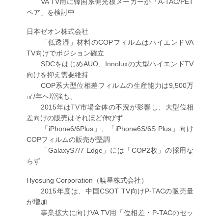
VA TV用に韓国系偏光板メーカーが「A-TAC/PET
ペア」を検討中
日本ゼオン株式会社
「低透湿」材料のCOPフィルムはハイエンドVA
TV向けでポジション確立
SDCをはじめAUO、Innoluxの大型ハイエンドTV
向けを抑え需要維持
COP系大型位相差フィルムの生産能力は9,500万
㎡/年へ増強も、
2015年はTV市場全体の不況が影響し、大型位相
差向けの販売はそれほど伸びず
「iPhone6/6Plus」、「iPhone6S/6S Plus」向け
COPフィルムの販売が堅調
「GalaxyS7/7 Edge」には「COP2枚」の採用な
らず
Hyosung Corporation（暁星株式会社）
2015年度は、中国CSOT TV向けP-TACの販売量
が増加
事業拡大に向けVA TV用「位相差・P-TACのセッ