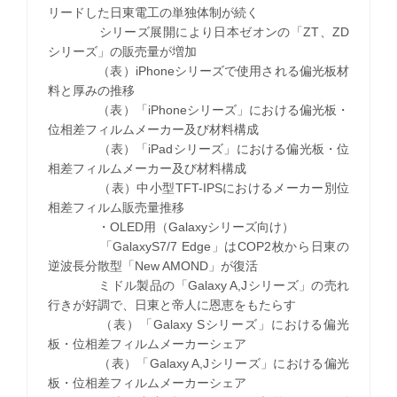
リードした日東電工の単独体制が続く
シリーズ展開により日本ゼオンの「ZT、ZD
シリーズ」の販売量が増加
（表）iPhoneシリーズで使用される偏光板材
料と厚みの推移
（表）「iPhoneシリーズ」における偏光板・
位相差フィルムメーカー及び材料構成
（表）「iPadシリーズ」における偏光板・位
相差フィルムメーカー及び材料構成
（表）中小型TFT-IPSにおけるメーカー別位
相差フィルム販売量推移
・OLED用（Galaxyシリーズ向け）
「GalaxyS7/7 Edge」はCOP2枚から日東の
逆波長分散型「New AMOND」が復活
ミドル製品の「Galaxy A,Jシリーズ」の売れ
行きが好調で、日東と帝人に恩恵をもたらす
（表）「Galaxy Sシリーズ」における偏光
板・位相差フィルムメーカーシェア
（表）「Galaxy A,Jシリーズ」における偏光
板・位相差フィルムメーカーシェア