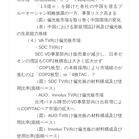
「1.5億㎡」を賭けた各社の中国を巡るブ
ルーオーシャン戦略披露の一方、事業リスク高まる
（図）偏光板市場を取り巻く中国環境の変化
（表）中国における新規増設計画及び偏光板
の生産能力推移
（４）VA TV向け偏光板市場
・SDC TV向け
SEC VD事業部向け販売量が減少し、日本ゼ
オンの増設もCOP2枚構造は大きく拡大せず
「COP1枚型」の本格採用により市場縮小が
進むのは「COP2枚型」or「4枚TAC」？
（図）SDC TV向け偏光板の材料構成及び使
用比率(面積ベース）
・AUO、Innolux TV向け偏光板市場
台湾パネル陣営のVD事業部向け出荷増によ
りCOP/TACペア市場の拡大へ
（図）AUO TV向け偏光板の材料構成及び使
用比率(面積ベース）
（図）Innolux TV向け偏光板の材料構成及び
使用比率(面積ベース）