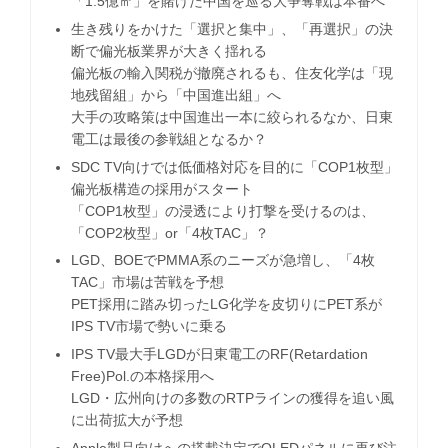
「1.5億㎡」を賭けた中国を巡る大争奪戦は本番へ
生き残りをかけた「選択と集中」、「再選択」の決
断で偏光板業界が大きく揺れる
偏光板の輸入関税が撤廃されるも、住友化学は「現
地残留組」から「中国進出組」へ
大手の攻略策は中国進出一本に絞られるなか、日東
電工は最後の参戦組となるか？
SDC TV向けでは低価格対応を目的に「COP1枚型」
偏光板構造の採用がスタート
「COP1枚型」の浸透により打撃を受けるのは、
「COP2枚型」or「4枚TAC」？
LGD、BOEでPMMA系のニーズが急増し、「4枚
TAC」市場は苦戦を予想
PET採用に踏み切ったLG化学を皮切りにPET系が
IPS TV市場で勢いに乗る
IPS TV最大手LGDが日東電工のRF(Retardation
Free)Pol.の本格採用へ
LGD・広州向けの多数のRTPラインの獲得を追い風
に出荷拡大が予想
Apple製品向けへの搭載決定でOLEDパネルに再び注