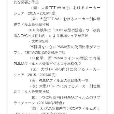
的な需要が予想
（図）大型TFT-VA向けにおけるメーカー
シェア（2015～2016年度）
（表）大型TFT-VAにおけるメーカー別位相
差フィルム販売量推移
2016年以降は「COP1枚型の浸透」や「改良
版A-TACの採用動向」により市場シェアが変動
・大型IPS用
IPS陣営を中心にPMMA系の使用比率がアッ
プし、4枚TAC市場の苦戦を予想
LG化学、新PMMAラインの増設で内製
PMMAフィルムの外販ビジネスを本格化？
（図）大型TFT-IPS向けにおけるメーカー
シェア（2015～2016年度）
（表）PMMAフィルムの供給能力一覧
（表）大型TFT-IPSにおけるメーカー別位相
差フィルム販売量推移
（図）IPS位相差向けPMMAフィルムのサプ
ライチェーン（2016年Q2時点）
（図）大型VA位相差向けCOPフィルムのサ
プライチェーン（2016年Q2時点）