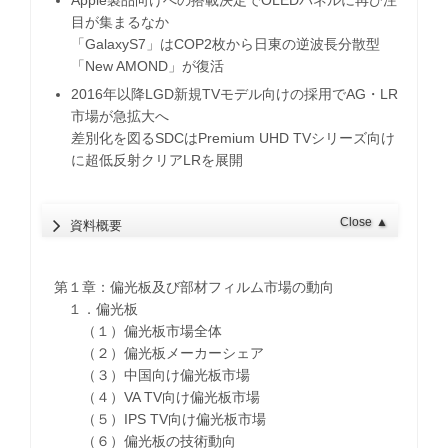
目が集まるなか
「GalaxyS7」はCOP2枚から日東の逆波長分散型
「New AMOND」が復活
2016年以降LGD新規TVモデル向けの採用でAG・LR
市場が急拡大へ
差別化を図るSDCはPremium UHD TVシリーズ向け
に超低反射クリアLRを展開
Close
▲
資料概要
第１章：偏光板及び部材フィルム市場の動向
１．偏光板
（１）偏光板市場全体
（２）偏光板メーカーシェア
（３）中国向け偏光板市場
（４）VA TV向け偏光板市場
（５）IPS TV向け偏光板市場
（６）偏光板の技術動向