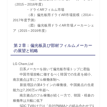
（2015～2016年度）
・ドライARフィルム市場
（表）偏光板用ドライAR市場規模（2014～
2017年度予測）
（図）偏光板用ドライAR市場メーカーシェ
ア（2015～2016年度）
第２章：偏光板及び部材フィルムメーカー
の展望と戦略
LG Chem,Ltd
日系メーカーを抜いて偏光板市場トップに君臨
中国市場攻略に徹するべく韓国での生産を縮小、
南京拠点は常にフル稼働体制へ
新規増設の第4ラインの稼働後、中国拠点の生産
能力は7,200万㎡/年超へ
南京拠点のフル稼働が続く一方で、韓国・梧倉の
稼働率は大幅に低下
SDC TV向けでは「自社PMMAとの組み合わせで1