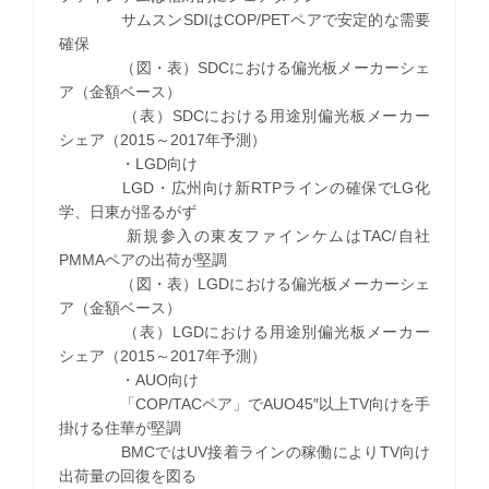
サムスンSDIはCOP/PETペアで安定的な需要
確保
（図・表）SDCにおける偏光板メーカーシェ
ア（金額ベース）
（表）SDCにおける用途別偏光板メーカー
シェア（2015～2017年予測）
・LGD向け
LGD・広州向け新RTPラインの確保でLG化
学、日東が揺るがず
新規参入の東友ファインケムはTAC/自社
PMMAペアの出荷が堅調
（図・表）LGDにおける偏光板メーカーシェ
ア（金額ベース）
（表）LGDにおける用途別偏光板メーカー
シェア（2015～2017年予測）
・AUO向け
「COP/TACペア」でAUO45″以上TV向けを手
掛ける住華が堅調
BMCではUV接着ラインの稼働によりTV向け
出荷量の回復を図る