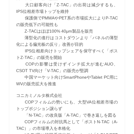
大口顧客向け「Z-TAC」の出荷は減少するも、
IPS位相差市場トップを維持
保護側でPMMAやPET系の市場拡大によりP-TAC
の販売低下の可能性も
Z-TACはほぼ100% 40μm製品を販売
薄型化の進行はコストダウンより「パネルの薄型
化による偏光板の反り」改善が目的
IPS位相差向けトップシェアを保守すべく「ポス
トZ-TAC」の販売を開始
COPの影響は受けずインチ拡大が進むAUO、
CSOT TV向け「V-TAC」の販売が堅調
中国マーケット向けSmartPhoneやTablet PC用に
WVの販売拡大を推進
コニカミノルタ株式会社
COPフィルムの勢いにも、大型VA位相差市場の
トップポジション譲らず
「N-TAC」の改良版「A-TAC」で巻き返しを図る
COPフィルムの対抗馬として「ポストN-TAC（A-
TAC）」の市場導入を本格化