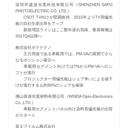
深圳市盛波光電科技有限公司（SHENZHEN SAPO
PHOTOELECTRIC CO.,LTD.）
CSOT TV向けが堅調維持、2015年よりTV用偏光
板の自社生産比率をアップ
新規増設ラインはここ数年遅れ気味、量産稼働は
2017Q4以降へ
株式会社ポラテクノ
主力用途である車載用では、PM-VAの展開でさら
なるポジション確立へ
車載用セグメント向けではTNからPM-VAへのシ
フトが進行
プロジェクター用偏光板はシェア争いによる値下
げが進行するも約90%のシェアを確保
佛山偉達光電材料有限公司（WINDA Opto-Electronics
Co.,LTD.）
車載用セグメントパネル向け染料系偏光板の出荷
がスタート
富士フイルム株式会社