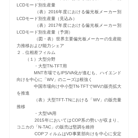
LCDモード別生産量
（表）2016年度における偏光板メーカー別
LCDモード別生産量（見込み）
（表）2017年度における偏光板メーカー別
LCDモード別生産量（予測）
（図・表）世界主要偏光板メーカーの生産能
力推移および能力シェア
２．位相差フィルム
（１）大型分野
・大型TN-TFT用
MNT市場でもIPS/VA化が進むも、ハイエンド
向けを中心に「WV」のニーズは根強く
中国市場向け中小型TN-TFTでWVの販売拡大
を推進
（表）大型TFT-TNにおける「WV」の販売量
推移
・大型VA用
2015年においてはCOP系の勢いが収まり、
コニカの「N-TAC」の販売は堅調を維持
COPフィルムはVD事業部向けを中心に安定