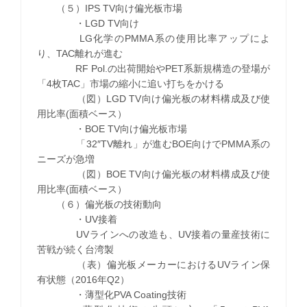
（５）IPS TV向け偏光板市場
・LGD TV向け
LG化学のPMMA系の使用比率アップによ
り、TAC離れが進む
RF Pol.の出荷開始やPET系新規構造の登場が
「4枚TAC」市場の縮小に追い打ちをかける
（図）LGD TV向け偏光板の材料構成及び使
用比率(面積ベース）
・BOE TV向け偏光板市場
「32″TV離れ」が進むBOE向けでPMMA系の
ニーズが急増
（図）BOE TV向け偏光板の材料構成及び使
用比率(面積ベース）
（６）偏光板の技術動向
・UV接着
UVラインへの改造も、UV接着の量産技術に
苦戦が続く台湾製
（表）偏光板メーカーにおけるUVライン保
有状態（2016年Q2）
・薄型化PVA Coating技術