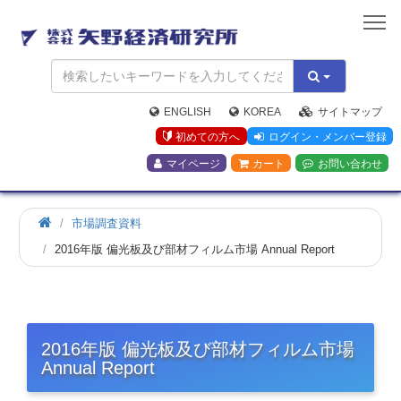
矢
野
経
済
研
究
ENGLISH
KOREA
サイトマップ
所
初めての方へ
ログイン・メンバー登録
マイページ
カート
お問い合わせ
市場調査資料
2016年版 偏光板及び部材フィルム市場 Annual Report
2016年版 偏光板及び部材フィルム市場
Annual Report