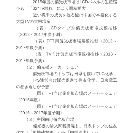
2015年度の偏光板市場はLCDパネルの生産縮
小も、「32″TV離れ」により面積拡大
近い将来の成長を握る鍵は中国で本格化する
大型TVの大幅増産
（表）LCDタイプ別偏光板市場規模推移
（2013～2017年度予測）
（表）TFT用偏光板市場規模推移（2013～
2017年度予測）
（表）TV向け偏光板市場規模推移（2013～
2017年度予測）
（２）偏光板メーカーシェア
偏光板市場のトップは日系を抜いてLG化学
IPS陣営向け販売促進で住友化学、日東電工
の巻き返しが予想
（図）TFT向け偏光板市場のメーカーシェア
（2015年度）
（図）TFT向け偏光板市場のメーカーシェア
（2016～2017年度予測）
（３）中国向け偏光板市場
偏光板の輸入関税撤廃も、日系トップの住友
化学は「現地残留組」から「中国進出組」へ