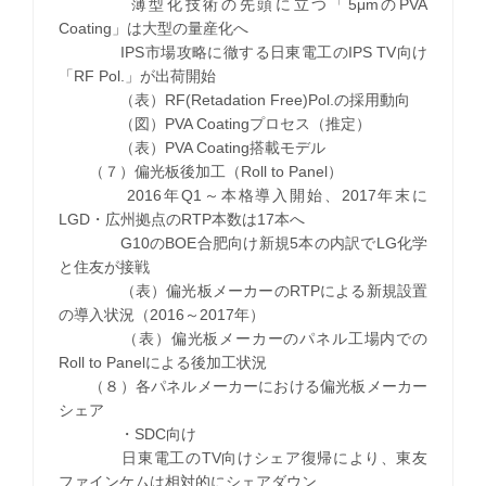
薄型化技術の先頭に立つ「5μmのPVA
Coating」は大型の量産化へ
IPS市場攻略に徹する日東電工のIPS TV向け
「RF Pol.」が出荷開始
（表）RF(Retadation Free)Pol.の採用動向
（図）PVA Coatingプロセス（推定）
（表）PVA Coating搭載モデル
（７）偏光板後加工（Roll to Panel）
2016年Q1～本格導入開始、2017年末に
LGD・広州拠点のRTP本数は17本へ
G10のBOE合肥向け新規5本の内訳でLG化学
と住友が接戦
（表）偏光板メーカーのRTPによる新規設置
の導入状況（2016～2017年）
（表）偏光板メーカーのパネル工場内での
Roll to Panelによる後加工状況
（８）各パネルメーカーにおける偏光板メーカー
シェア
・SDC向け
日東電工のTV向けシェア復帰により、東友
ファインケムは相対的にシェアダウン