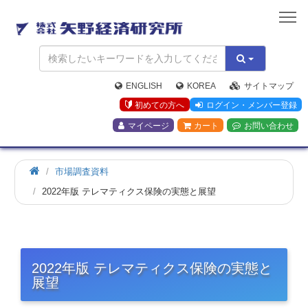
矢
野
経
済
研
究
ENGLISH
KOREA
サイトマップ
所
初めての方へ
ログイン・メンバー登録
マイページ
カート
お問い合わせ
市場調査資料
2022年版 テレマティクス保険の実態と展望
2022年版 テレマティクス保険の実態と
展望