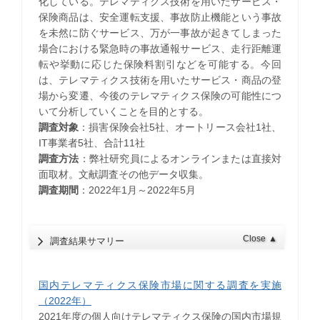
化している。テレマティクス技術を用いたサービス・
保険商品は、安全運転支援、事故防止機能という事故
を未然に防ぐサービス、万が一事故が起きてしまった
場合における緊急時の事故通報サービス、走行距離運
転や挙動に応じた保険料割引などを可能する。今回
は、テレマティクス技術を用いたサービス・商品の登
場から変遷、今後のテレマティクス保険の可能性につ
いて分析していくことを目的とする。
調査対象
：損害保険会社5社、オートリース会社1社、
IT事業者5社、合計11社
調査方法
：弊社研究員によるオンラインまたは直接対
面取材。文献調査その他データ収集。
調査期間
：2022年1月～2022年5月
Close
▲
調査結果サマリー
国内テレマティクス保険市場に関する調査を実施
（2022年）
2021年度の個人向けテレマティクス保険の国内市場規