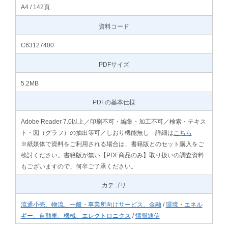
A4 / 142頁
資料コード
C63127400
PDFサイズ
5.2MB
PDFの基本仕様
Adobe Reader 7.0以上／印刷不可・編集・加工不可／検索・テキス
ト・図（グラフ）の抽出等可／しおり機能無し 詳細は
こちら
※紙媒体で資料をご利用される場合は、書籍版とのセット購入をご
検討ください。書籍版が無い【PDF商品のみ】取り扱いの調査資料
もございますので、何卒ご了承ください。
カテゴリ
流通小売、物流、一般・事業所向けサービス、金融
/
環境・エネル
ギー、自動車、機械、エレクトロニクス
/
情報通信