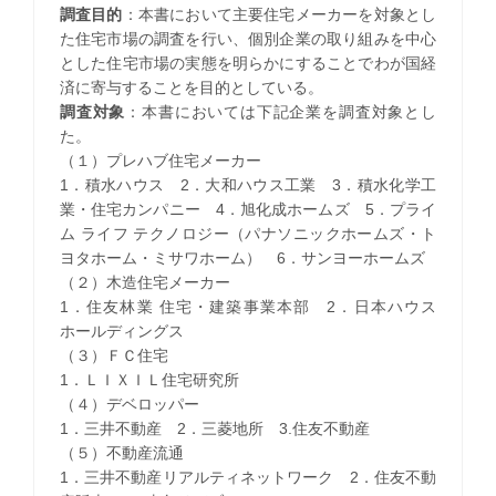
調査目的
：本書において主要住宅メーカーを対象とし
た住宅市場の調査を行い、個別企業の取り組みを中心
とした住宅市場の実態を明らかにすることでわが国経
済に寄与することを目的としている。
調査対象
：本書においては下記企業を調査対象とし
た。
（１）プレハブ住宅メーカー
1．積水ハウス 2．大和ハウス工業 3．積水化学工
業・住宅カンパニー 4．旭化成ホームズ 5．プライ
ム ライフ テクノロジー（パナソニックホームズ・ト
ヨタホーム・ミサワホーム） 6．サンヨーホームズ
（２）木造住宅メーカー
1．住友林業 住宅・建築事業本部 2．日本ハウス
ホールディングス
（３）ＦＣ住宅
1．ＬＩＸＩＬ住宅研究所
（４）デベロッパー
1．三井不動産 2．三菱地所 3.住友不動産
（５）不動産流通
1．三井不動産リアルティネットワーク 2．住友不動