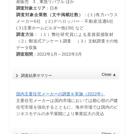
産販売 3．東急リバブル ほか
調査対象エリア
：日本
調査対象企業数（文中掲載社数）
：(１)有力ハウス
メーカー6社 (２)デベロッパー・不動産流通6社
(３)主要ホームビルダー他13社 など
調査方法
：（１）弊社研究員による直接面接取材
（２）郵送式アンケート調査 （３）文献調査その他
データ収集
調査期間
：2022年1月～2022年3月
Close
▲
調査結果サマリー
国内主要住宅メーカーの調査を実施（2022年）
主要住宅メーカーは国内市場においては都心部の戸建
住宅市場を強化するとともに、海外市場では国内のビ
ジネスモデルの水平展開により事業拡大の見込
Close
▲