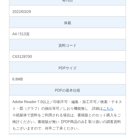
発刊日
2022/03/29
体裁
A4 / 513頁
資料コード
C63128700
PDFサイズ
6.8MB
PDFの基本仕様
Adobe Reader 7.0以上／印刷不可・編集・加工不可／検索・テキス
ト・図（グラフ）の抽出等可／しおり機能無し 詳細は
こちら
※紙媒体で資料をご利用される場合は、書籍版とのセット購入をご
検討ください。書籍版が無い【PDF商品のみ】取り扱いの調査資料
もございますので、何卒ご了承ください。