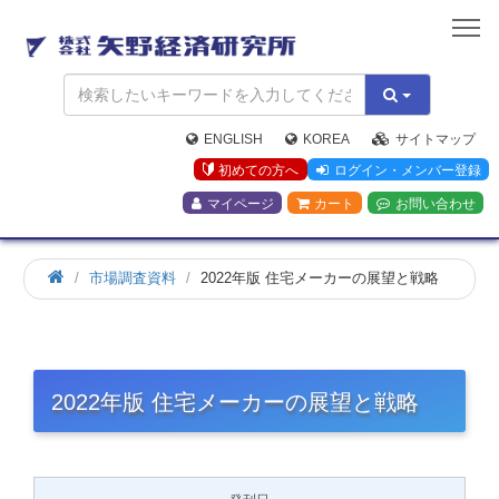
矢
野
経
済
研
究
ENGLISH
KOREA
サイトマップ
所
初めての方へ
ログイン・メンバー登録
マイページ
カート
お問い合わせ
市場調査資料
2022年版 住宅メーカーの展望と戦略
2022年版 住宅メーカーの展望と戦略