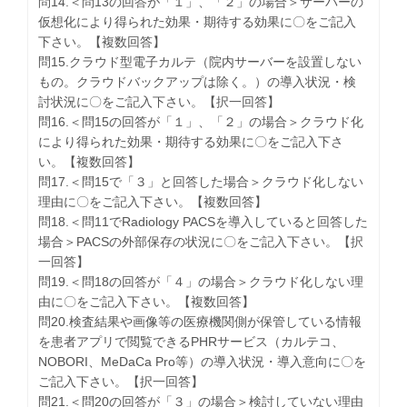
問14.＜問13の回答が「１」、「２」の場合＞サーバーの
仮想化により得られた効果・期待する効果に〇をご記入
下さい。【複数回答】
問15.クラウド型電子カルテ（院内サーバーを設置しない
もの。クラウドバックアップは除く。）の導入状況・検
討状況に〇をご記入下さい。【択一回答】
問16.＜問15の回答が「１」、「２」の場合＞クラウド化
により得られた効果・期待する効果に〇をご記入下さ
い。【複数回答】
問17.＜問15で「３」と回答した場合＞クラウド化しない
理由に〇をご記入下さい。【複数回答】
問18.＜問11でRadiology PACSを導入していると回答した
場合＞PACSの外部保存の状況に〇をご記入下さい。【択
一回答】
問19.＜問18の回答が「４」の場合＞クラウド化しない理
由に〇をご記入下さい。【複数回答】
問20.検査結果や画像等の医療機関側が保管している情報
を患者アプリで閲覧できるPHRサービス（カルテコ、
NOBORI、MeDaCa Pro等）の導入状況・導入意向に〇を
ご記入下さい。【択一回答】
問21.＜問20の回答が「３」の場合＞検討していない理由