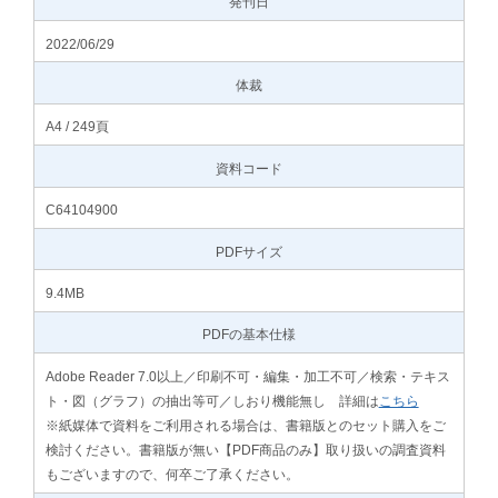
発刊日
2022/06/29
体裁
A4 / 249頁
資料コード
C64104900
PDFサイズ
9.4MB
PDFの基本仕様
Adobe Reader 7.0以上／印刷不可・編集・加工不可／検索・テキス
ト・図（グラフ）の抽出等可／しおり機能無し 詳細は
こちら
※紙媒体で資料をご利用される場合は、書籍版とのセット購入をご
検討ください。書籍版が無い【PDF商品のみ】取り扱いの調査資料
もございますので、何卒ご了承ください。