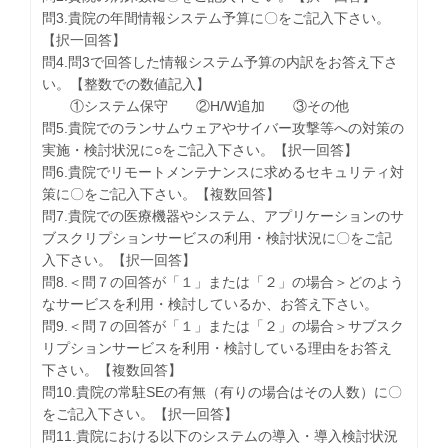
問3.貴院の年間情報システム予算に〇をご記入下さい。
【択一回答】
問4.問3で回答した情報システム予算の内訳をお答え下さ
い。【整数での数値記入】
①システム保守 ②H/W追加 ③その他
問5.貴院でのランサムウェアやサイバー攻撃等への対策の
実施・検討状況に○をご記入下さい。【択一回答】
問6.貴院でリモートメンテナンスに求めるセキュリティ対
策に〇をご記入下さい。【複数回答】
問7.貴院での医療機器やシステム、アプリケーションのサ
ブスクリプションサービスの利用・検討状況に〇をご記
入下さい。【択一回答】
問8.＜問７の回答が「１」または「２」の場合＞どのよう
なサービスを利用・検討しているか、お答え下さい。
問9.＜問７の回答が「１」または「２」の場合＞サブスク
リプションサービスを利用・検討している理由をお答え
下さい。【複数回答】
問10.貴院の常駐SEの有無（有りの場合はその人数）に〇
をご記入下さい。【択一回答】
問11.貴院における以下のシステムの導入・導入検討状況