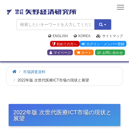
矢
野
経
済
研
究
ENGLISH
KOREA
サイトマップ
所
初めての方へ
ログイン・メンバー登録
マイページ
カート
お問い合わせ
市場調査資料
2022年版 次世代医療ICT市場の現状と展望
2022年版 次世代医療ICT市場の現状と
展望