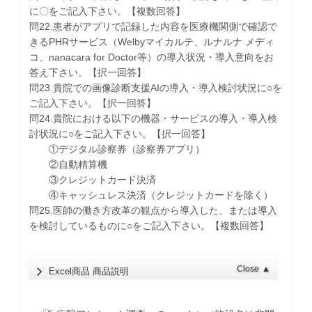
に〇をご記入下さい。【複数回答】
問22.患者がアプリで記録した内容を医療機関側で確認で
きるPHRサービス（Welbyマイカルテ、ルナルナ メディ
コ、nanacara for Doctor等）の導入状況・導入意向をお
答え下さい。【択一回答】
問23.貴院での画像診断支援AIの導入・導入検討状況に○を
ご記入下さい。【択一回答】
問24.貴院における以下の機器・サービスの導入・導入検
討状況に○をご記入下さい。【択一回答】
①デジタル診察券（診察券アプリ）
②自動精算機
③クレジットカード決済
④キャッシュレス決済（クレジットカードを除く）
問25.医師の働き方改革の観点から導入した、または導入
を検討しているものに○をご記入下さい。【複数回答】
Close
▲
Excel商品 商品説明