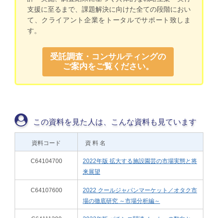
支援に至るまで、課題解決に向けた全ての段階におい
て、クライアント企業をトータルでサポート致しま
す。
受託調査・コンサルティングの
ご案内をご覧ください。
この資料を見た人は、こんな資料も見ています
資料コード
資 料 名
C64104700
2022年版 拡大する施設園芸の市場実態と将
来展望
C64107600
2022 クールジャパンマーケット／オタク市
場の徹底研究 ～市場分析編～