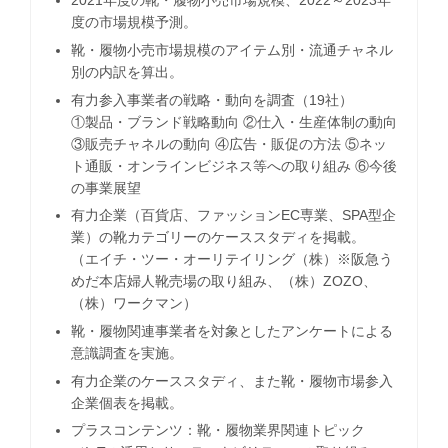
2021年度の靴・履物小売市場規模、2022～2023年
度の市場規模予測。
靴・履物小売市場規模のアイテム別・流通チャネル
別の内訳を算出。
有力参入事業者の戦略・動向を調査（19社）
①製品・ブランド戦略動向 ②仕入・生産体制の動向
③販売チャネルの動向 ④広告・販促の方法 ⑤ネッ
ト通販・オンラインビジネス等への取り組み ⑥今後
の事業展望
有力企業（百貨店、ファッションEC専業、SPA型企
業）の靴カテゴリーのケーススタディを掲載。
（エイチ・ツー・オーリテイリング（株）※阪急う
めだ本店婦人靴売場の取り組み、（株）ZOZO、
（株）ワークマン）
靴・履物関連事業者を対象としたアンケートによる
意識調査を実施。
有力企業のケーススタディ、また靴・履物市場参入
企業個表を掲載。
プラスコンテンツ：靴・履物業界関連トピック