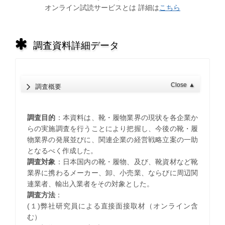
オンライン試読サービスとは 詳細は
こちら
調査資料詳細データ
Close
▲
調査概要
調査目的
：本資料は、靴・履物業界の現状を各企業か
らの実施調査を行うことにより把握し、今後の靴・履
物業界の発展並びに、関連企業の経営戦略立案の一助
となるべく作成した。
調査対象
：日本国内の靴・履物、及び、靴資材など靴
業界に携わるメーカー、卸、小売業、ならびに周辺関
連業者、輸出入業者をその対象とした。
調査方法
：
(１)弊社研究員による直接面接取材（オンライン含
む）