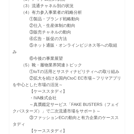
（3）流通チャネル別の状況
（4）有力参入事業者の戦略分析
①製品・ブランド戦略動向
②仕入・生産体制の動向
③販売チャネルの動向
④広告・販促の方法
⑤ネット通販・オンラインビジネス等への取組
み
⑥今後の事業展望
（5）靴・履物業界関連トピック
①IoTの活用とサスティナビリティへの取り組み
②拡大を続ける国内CtoC EC市場～フリマアプリ
を中心とした市場の活況～
【ケーススタディ】
・IVA株式会社
～真贋鑑定サービス「FAKE BUSTERS（フェイ
クバスターズ）」で二次流通市場をサポート～
③ファッションECの動向と有力企業のケースス
タディ
【ケーススタディ】