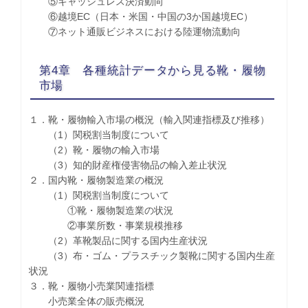
⑤キャッシュレス決済動向
⑥越境EC（日本・米国・中国の3か国越境EC）
⑦ネット通販ビジネスにおける陸運物流動向
第4章 各種統計データから見る靴・履物
市場
１．靴・履物輸入市場の概況（輸入関連指標及び推移）
（1）関税割当制度について
（2）靴・履物の輸入市場
（3）知的財産権侵害物品の輸入差止状況
２．国内靴・履物製造業の概況
（1）関税割当制度について
①靴・履物製造業の状況
②事業所数・事業規模推移
（2）革靴製品に関する国内生産状況
（3）布・ゴム・プラスチック製靴に関する国内生産
状況
３．靴・履物小売業関連指標
小売業全体の販売概況