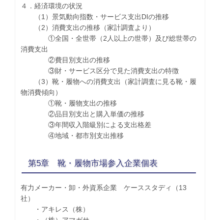
４．経済環境の状況
（1）景気動向指数・サービス支出DIの推移
（2）消費支出の推移（家計調査より）
①全国・全世帯（2人以上の世帯）及び総世帯の
消費支出
②費目別支出の推移
③財・サービス区分で見た消費支出の特徴
（3）靴・履物への消費支出（家計調査に見る靴・履
物消費傾向）
①靴・履物支出の推移
②品目別支出と購入単価の推移
③年間収入階級別による支出格差
④地域・都市別支出推移
第5章 靴・履物市場参入企業個表
有力メーカー・卸・外資系企業 ケーススタディ（13
社）
・アキレス（株）