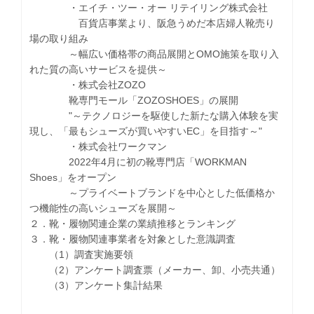
・エイチ・ツー・オー リテイリング株式会社
百貨店事業より、阪急うめだ本店婦人靴売り
場の取り組み
～幅広い価格帯の商品展開とOMO施策を取り入
れた質の高いサービスを提供～
・株式会社ZOZO
靴専門モール「ZOZOSHOES」の展開
"～テクノロジーを駆使した新たな購入体験を実
現し、「最もシューズが買いやすいEC」を目指す～"
・株式会社ワークマン
2022年4月に初の靴専門店「WORKMAN
Shoes」をオープン
～プライベートブランドを中心とした低価格か
つ機能性の高いシューズを展開～
２．靴・履物関連企業の業績推移とランキング
３．靴・履物関連事業者を対象とした意識調査
（1）調査実施要領
（2）アンケート調査票（メーカー、卸、小売共通）
（3）アンケート集計結果