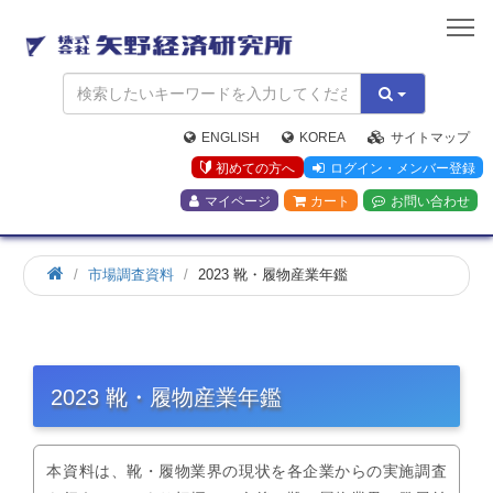
矢
野
経
済
研
究
ENGLISH
KOREA
サイトマップ
所
初めての方へ
ログイン・メンバー登録
マイページ
カート
お問い合わせ
市場調査資料
2023 靴・履物産業年鑑
2023 靴・履物産業年鑑
本資料は、靴・履物業界の現状を各企業からの実施調査