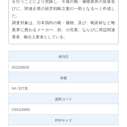
を行うことにより把握し、今後の靴・履物業界の発展並
びに、関連企業の経営戦略立案の一助となるべく作成し
た。
調査対象は、日本国内の靴・履物、及び、靴資材など靴
業界に携わるメーカー、卸、小売業、ならびに周辺関連
業者、輸出入業者としている。
発刊日
2022/09/29
体裁
A4 / 327頁
資料コード
C64110900
PDFサイズ