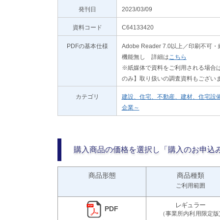
発刊日
2023/03/09
資料コード
C64133420
PDFの基本仕様
Adobe Reader 7.0以上／
機能無し 詳細は
こちら
※紙媒体で資料をご利用される場合は
のみ】取り扱いの調査資料もござい
カテゴリ
建設、住宅、不動産、建材、住宅設
企業～
購入商品の価格を選択し「購入のお申込
商品形態
商品種類
ご利用範囲
PDF