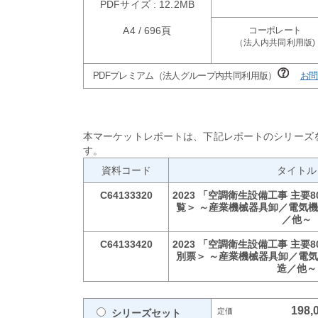
PDFサイズ : 12.2MB
A4 / 696頁
PDFプレミアム（法人グループ内共同利用版）
お問
本マーケットレポートは、下記レポートのシリーズ
す。
資料コード
タイトル
C64133320
2023 「空調衛生設備工事 主要
覧＞ ～産業機械器具卸／電気
／他～
C64133420
2023 「空調衛生設備工事 主要
別票＞ ～産業機械器具卸／電
造／他～
198,
シリーズセット