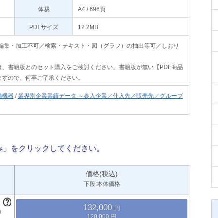
体裁
A4 / 696頁
PDFサイズ
12.2MB
印刷不可・編集・加工不可／検索・テキスト・図（グラフ）の抽出等可／しおり
、書籍版とのセット購入をご検討ください。書籍版が無い【PDF商品
ますので、何卒ご了承ください。
備機器
/
業界別企業業績データ ～参入企業／仕入先／販売先／グループ
み」をクリックしてください。
価格(税込)
下段:本体価格
132,000
120,000