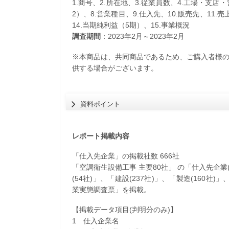
1.商号、2.所在地、3.従業員数、4.工場・支店
2）、8.営業種目、9.仕入先、10.販売先、11.
14.当期純利益（5期）、15.事業概況
調査期間
：2023年2月～2023年2月
※本商品は、共同商品であるため、ご購入者様
供する場合がございます。
資料ポイント
レポート掲載内容
「仕入先企業」の掲載社数 666社
「空調衛生設備工事 主要80社」 の「仕入先企業(
(54社)」、「建設(237社)」、「製造(160社
業実態調査票」を掲載。
【掲載データ項目(判明分のみ)】
1 仕入企業名