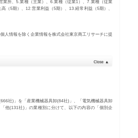
・営業所、5.業種（主業）、6.業種（従業1）、7.業種（従業
売上高（5期）、12.営業利益（5期）、13.経常利益（5期）、
の個人情報を除く企業情報を株式会社東京商工リサーチに提
Close
▲
666社)」を「産業機械器具卸(84社)」、「電気機械器具卸
)」、「他(131社)」の業種別に分けて、以下の内容の「個別企