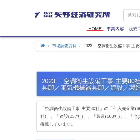
矢
野
経
済
HOME
事業内容
販売
研
究
市場調査資料
2023 「空調衛生設備工事 
所
2023 「空調衛生設備工事 主要
具卸／電気機械器具卸／建設／製
「空調衛生設備工事 主要80社」の「仕入先企業(66
社)」、「建設(237社)」、「製造(160社)」、
掲載しています。