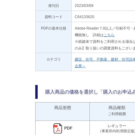
発刊日
2023/03/09
資料コード
C64133620
PDFの基本仕様
Adobe Reader 7.0以上／
機能無し 詳細は
こちら
※紙媒体で資料をご利用される場合は
のみ】取り扱いの調査資料もござい
カテゴリ
建設、住宅、不動産、建材、住宅設
企業～
購入商品の価格を選択し「購入のお申込
商品形態
商品種類
ご利用範囲
PDF