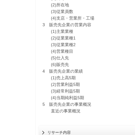
(2)所在地
(3)従業員数
(4)支店・営業所・工場
3 販売先企業の営業内容
(1)主業業種
(2)従業業種1
(3)従業業種2
(4)営業種目
(5)仕入先
(6)販売先
4 販売先企業の業績
(1)売上高5期
(2)営業利益5期
(3)経常利益5期
(4)当期純利益5期
5 販売先企業の事業概況
直近の事業概況
リサーチ内容