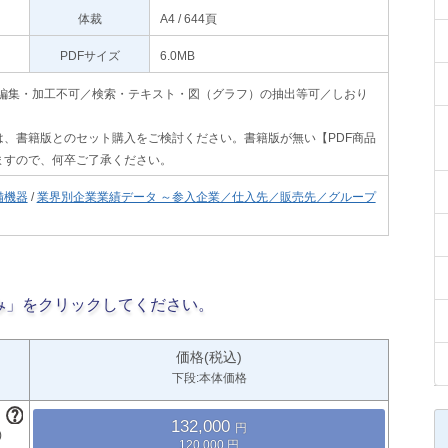
体裁
A4 / 644頁
PDFサイズ
6.0MB
印刷不可・編集・加工不可／検索・テキスト・図（グラフ）の抽出等可／しおり
、書籍版とのセット購入をご検討ください。書籍版が無い【PDF商品
ますので、何卒ご了承ください。
備機器
/
業界別企業業績データ ～参入企業／仕入先／販売先／グループ
み」をクリックしてください。
価格(税込)
下段:本体価格
132,000
120,000