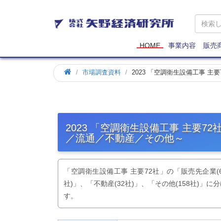
矢
野
経
済
HOME
事業内容
販売
研
究
市場調査資料
2023 「空調衛生設備工事 
所
2023 「空調衛生設備工事 主要
／流通／不動産／その他～
「空調衛生設備工事 主要72社」の「販売先企業(616
社)」、「不動産(32社)」、「その他(158社)
す。