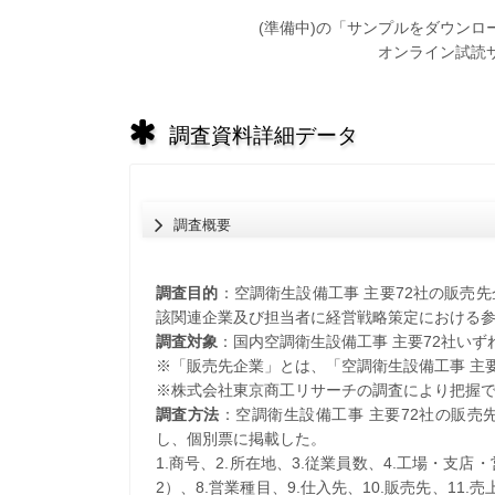
(準備中)の「サンプルをダウン
オンライン試読
調査資料詳細データ
調査概要
調査目的
：空調衛生設備工事 主要72社の販売
該関連企業及び担当者に経営戦略策定における
調査対象
：国内空調衛生設備工事 主要72社いず
※「販売先企業」とは、「空調衛生設備工事 主
※株式会社東京商工リサーチの調査により把握
調査方法
：空調衛生設備工事 主要72社の販
し、個別票に掲載した。
1.商号、2.所在地、3.従業員数、4.工場・支店
2）、8.営業種目、9.仕入先、10.販売先、11.