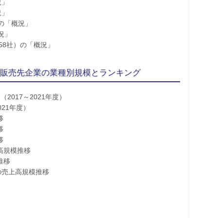
況」
況」
の「概況」
況」
58社）の「概況」
社」販売先企業の業種別規模とランキング
2017～2021年度）
021年度）
移
移
移
高規模推移
推移
の売上高規模推移