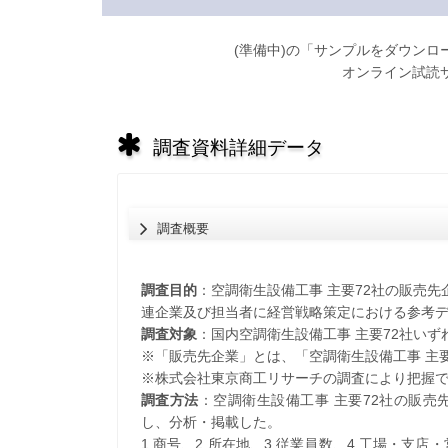
(準備中)の「サンプルをダウン
オンライン試読
調査資料詳細データ
調査概要
調査目的
：空調衛生設備工事 主要72社の販売先
連企業及び担当者に経営戦略策定における参考
調査対象
：国内空調衛生設備工事 主要72社いず
※「販売先企業」とは、「空調衛生設備工事 主
※株式会社東京商工リサーチの調査により把握
調査方法
：空調衛生設備工事 主要72社の販
し、分析・掲載した。
1.商号、2.所在地、3.従業員数、4.工場・支店