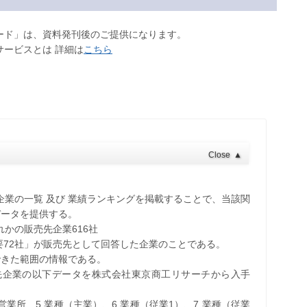
ロード」は、資料発刊後のご提供になります。
サービスとは 詳細は
こちら
Close
▲
企業の一覧 及び 業績ランキングを掲載することで、当該関
データを提供する。
れかの販売先企業616社
要72社」が販売先として回答した企業のことである。
できた範囲の情報である。
売先企業の以下データを株式会社東京商工リサーチから入手
・営業所、5.業種（主業）、6.業種（従業1）、7.業種（従業