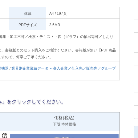
体裁
A4 / 197頁
PDFサイズ
3.5MB
印刷不可・編集・加工不可／検索・テキスト・図（グラフ）の抽出等可／しおり
、書籍版とのセット購入をご検討ください。書籍版が無い【PDF商品
ますので、何卒ご了承ください。
備機器
/
業界別企業業績データ ～参入企業／仕入先／販売先／グループ
み」をクリックしてください。
価格(税込)
下段:本体価格