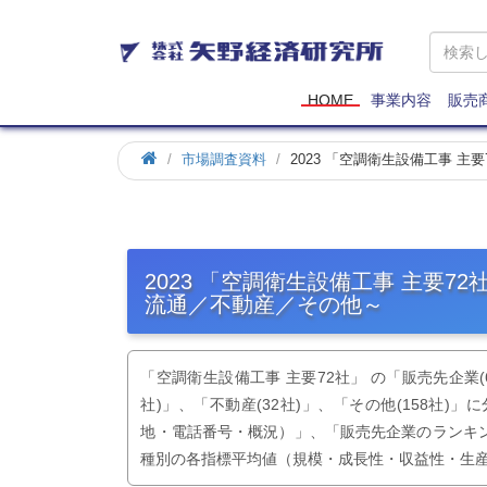
矢
野
経
済
HOME
事業内容
販売
研
究
市場調査資料
2023 「空調衛生設備工事 
所
2023 「空調衛生設備工事 主要
流通／不動産／その他～
「空調衛生設備工事 主要72社」 の「販売先企業(61
社)」、「不動産(32社)」、「その他(158社
地・電話番号・概況）」、「販売先企業のランキング
種別の各指標平均値（規模・成長性・収益性・生