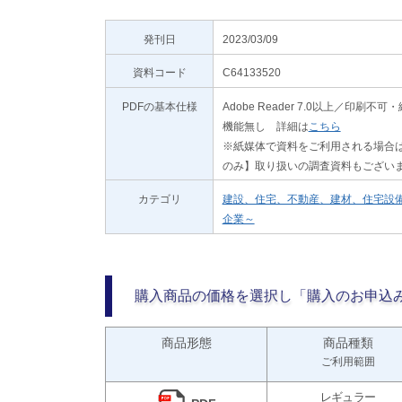
発刊日
2023/03/09
資料コード
C64133520
PDFの基本仕様
Adobe Reader 7.0以上／
機能無し 詳細は
こちら
※紙媒体で資料をご利用される場合は
のみ】取り扱いの調査資料もござい
カテゴリ
建設、住宅、不動産、建材、住宅設
企業～
購入商品の価格を選択し「購入のお申込
商品形態
商品種類
ご利用範囲