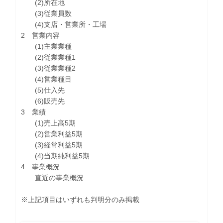
(2)所在地
(3)従業員数
(4)支店・営業所・工場
2 営業内容
(1)主業業種
(2)従業業種1
(3)従業業種2
(4)営業種目
(5)仕入先
(6)販売先
3 業績
(1)売上高5期
(2)営業利益5期
(3)経常利益5期
(4)当期純利益5期
4 事業概況
直近の事業概況
※上記項目はいずれも判明分のみ掲載