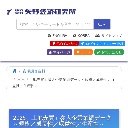
矢
野
経
済
研
究
ENGLISH
KOREA
サイトマップ
所
初めての方へ
ログイン・メンバー登録
マイページ
カート
お問い合わせ
市場調査資料
2026「土地売買」参入企業業績データ～規模／成長性／収
益性／生産性～
2026「土地売買」参入企業業績データ
～規模／成長性／収益性／生産性～