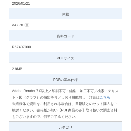
2026/01/21
体裁
A4 / 781頁
資料コード
R67407000
PDFサイズ
2.8MB
PDFの基本仕様
Adobe Reader 7.0以上／印刷不可・編集・加工不可／検索・テキス
ト・図（グラフ）の抽出等可／しおり機能無し 詳細は
こちら
※紙媒体で資料をご利用される場合は、書籍版とのセット購入をご
検討ください。書籍版が無い【PDF商品のみ】取り扱いの調査資料
もございますので、何卒ご了承ください。
カテゴリ