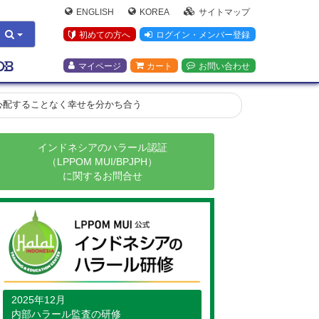
ENGLISH
KOREA
サイトマップ
初めての方へ
ログイン・メンバー登録
マイページ
カート
お問い合わせ
心配することなく幸せを分かち合う
インドネシアのハラール認証
（LPPOM MUI/BPJPH）
に関するお問合せ
2025年12月
内部ハラール監査の研修