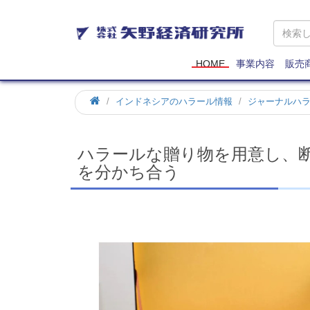
矢
野
経
済
HOME
事業内容
販売
研
究
ホ
インドネシアのハラール情報
ジャーナルハ
所
ー
ム
ハラールな贈り物を用意し、
を分かち合う