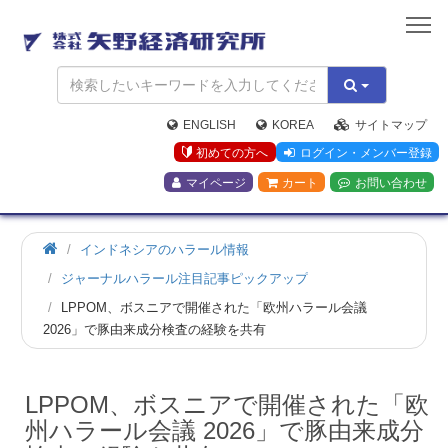
矢
野
経
済
研
究
ENGLISH
KOREA
サイトマップ
所
初めての方へ
ログイン・メンバー登録
マイページ
カート
お問い合わせ
ホ
インドネシアのハラール情報
ー
ジャーナルハラール注目記事ピックアップ
ム
LPPOM、ボスニアで開催された「欧州ハラール会議
2026」で豚由来成分検査の経験を共有
LPPOM、ボスニアで開催された「欧
州ハラール会議 2026」で豚由来成分