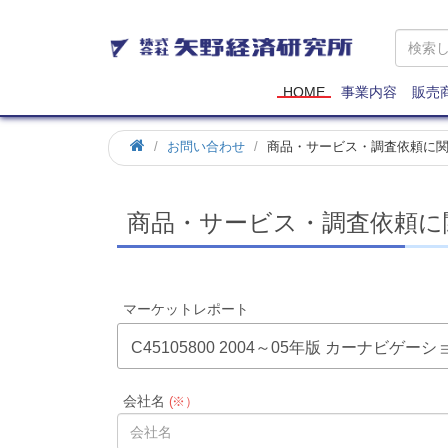
矢
野
経
済
HOME
事業内容
販売
研
究
お問い合わせ
商品・サービス・調査依頼に
所
商品・サービス・調査依頼に
マーケットレポート
C45105800 2004～05年版 カーナビ
会社名
(※）