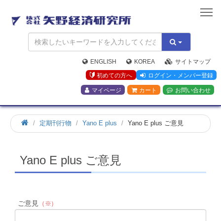
矢
野
経
済
研
究
ENGLISH
KOREA
サイトマップ
所
初めての方へ
ログイン・メンバー登録
マイページ
カート
お問い合わせ
定期刊行物
Yano E plus
Yano E plus ご意見
Yano E plus ご意見
ご意見
（※）