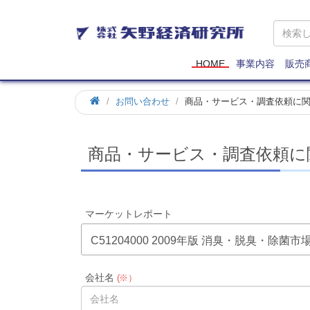
矢
野
経
済
HOME
事業内容
販売
研
究
お問い合わせ
商品・サービス・調査依頼に
所
商品・サービス・調査依頼に
マーケットレポート
C51204000 2009年版 消臭・脱臭・除菌
会社名
(※）