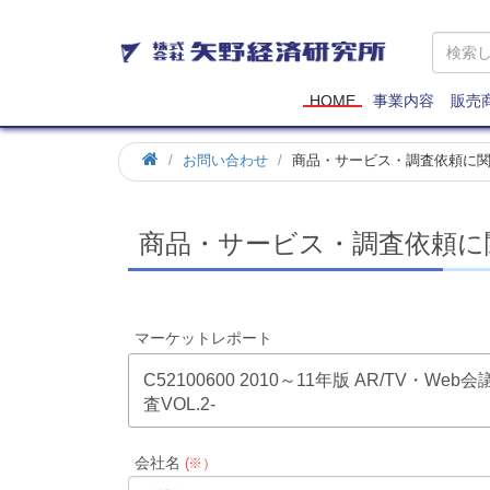
矢
野
経
済
HOME
事業内容
販売
研
究
お問い合わせ
商品・サービス・調査依頼に
所
商品・サービス・調査依頼に
マーケットレポート
C52100600 2010～11年版 AR/TV
査VOL.2-
会社名
(※）