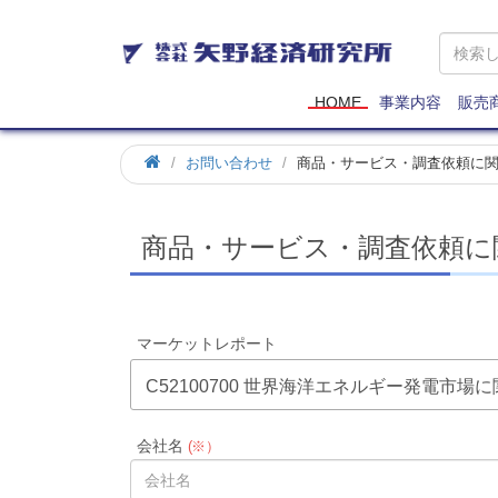
矢
野
経
済
HOME
事業内容
販売
研
究
お問い合わせ
商品・サービス・調査依頼に
所
商品・サービス・調査依頼に
マーケットレポート
C52100700 世界海洋エネルギー発電市場
会社名
(※）