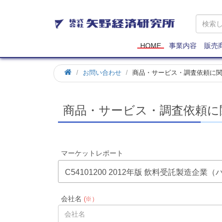
矢
野
経
済
HOME
事業内容
販売
研
究
お問い合わせ
商品・サービス・調査依頼に
所
商品・サービス・調査依頼に
マーケットレポート
C54101200 2012年版 飲料受託製造企
会社名
(※）