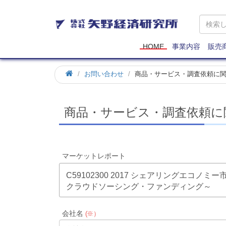
矢
野
経
済
HOME
事業内容
販売
研
究
お問い合わせ
商品・サービス・調査依頼に
所
商品・サービス・調査依頼に
マーケットレポート
C59102300 2017 シェアリングエコ
クラウドソーシング・ファンディング～
会社名
(※）