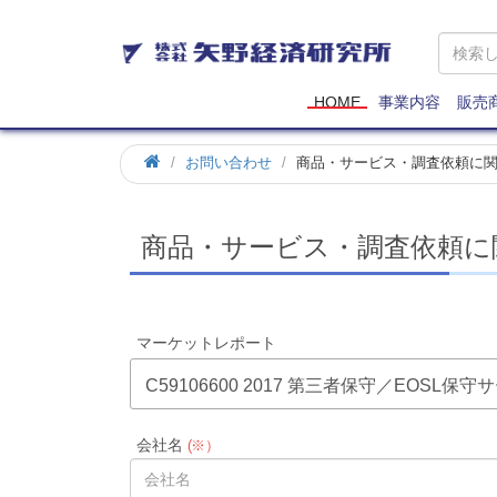
矢
野
経
済
HOME
事業内容
販売
研
究
お問い合わせ
商品・サービス・調査依頼に
所
商品・サービス・調査依頼に
マーケットレポート
C59106600 2017 第三者保守／EOSL
会社名
(※）